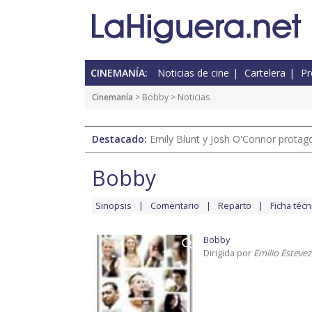
CINEMANÍA:
Noticias de cine
Cartelera
Pr
Cinemanía
>
Bobby
> Noticias
Destacado:
Emily Blunt y Josh O'Connor protagon
Bobby
Sinopsis
Comentario
Reparto
Ficha técn
Bobby
Dirigida por
Emilio Estevez