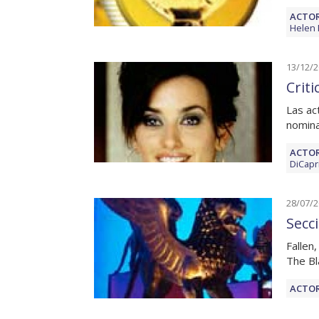
ACTOR
Helen 
13/12/
Crit
Las ac
nomina
ACTOR
DiCapr
28/07/
Secc
Fallen
The Bl
ACTOR