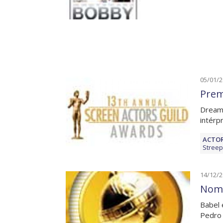
05/01/
Prem
Dreamg
intérp
ACTOR
Streep
14/12/
Nomi
Babel 
Pedro 