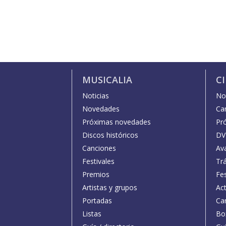
MUSICALIA
C
Noticias
Not
Novedades
Car
Próximas novedades
Pr
Discos históricos
DV
Canciones
Av
Festivales
Trá
Premios
Fe
Artistas y grupos
Act
Portadas
Car
Listas
Bo