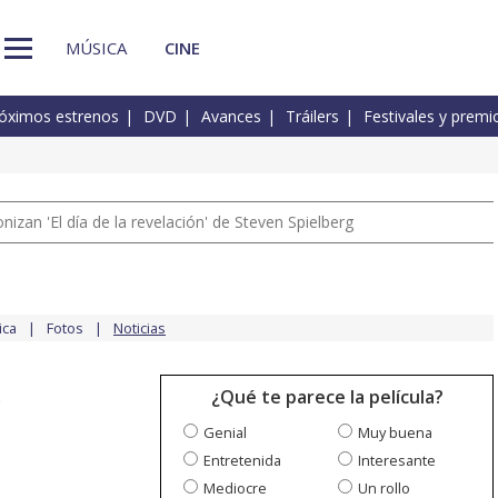
MÚSICA
CINE
óximos estrenos
DVD
Avances
Tráilers
Festivales y premi
izan 'El día de la revelación' de Steven Spielberg
ica
Fotos
Noticias
¿Qué te parece la película?
Genial
Muy buena
Entretenida
Interesante
Mediocre
Un rollo