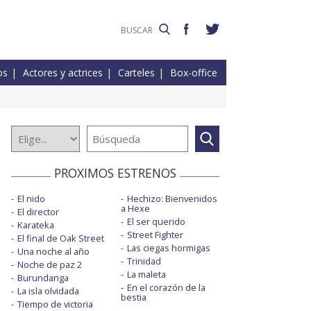
os
Actores y actrices
Carteles
Box-office
PROXIMOS ESTRENOS
El nido
Hechizo: Bienvenidos
a Hexe
El director
El ser querido
Karateka
Street Fighter
El final de Oak Street
Las ciegas hormigas
Una noche al año
Trinidad
Noche de paz 2
La maleta
Burundanga
En el corazón de la
La isla olvidada
bestia
Tiempo de victoria