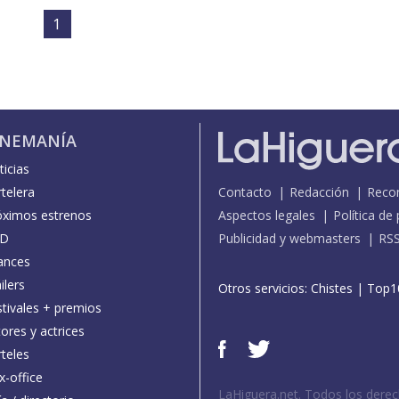
1
INEMANÍA
icias
telera
Contacto
Redacción
Reco
óximos estrenos
Aspectos legales
Política de
D
Publicidad y webmasters
RS
ances
ilers
Otros servicios:
Chistes
|
Top1
stivales + premios
ores y actrices
teles
x-office
LaHiguera.net. Todos los dere