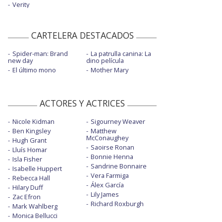
Verity
CARTELERA DESTACADOS
Spider-man: Brand
La patrulla canina: La
new day
dino película
El último mono
Mother Mary
ACTORES Y ACTRICES
Nicole Kidman
Sigourney Weaver
Ben Kingsley
Matthew
McConaughey
Hugh Grant
Saoirse Ronan
Lluís Homar
Bonnie Henna
Isla Fisher
Sandrine Bonnaire
Isabelle Huppert
Vera Farmiga
Rebecca Hall
Álex García
Hilary Duff
Lily James
Zac Efron
Richard Roxburgh
Mark Wahlberg
Monica Bellucci