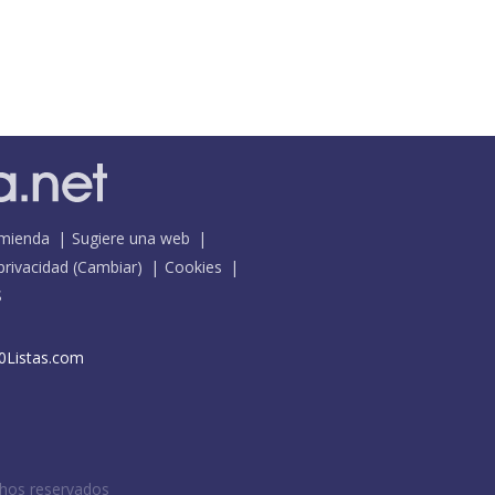
mienda
Sugiere una web
 privacidad
(
Cambiar
)
Cookies
S
0Listas.com
chos reservados