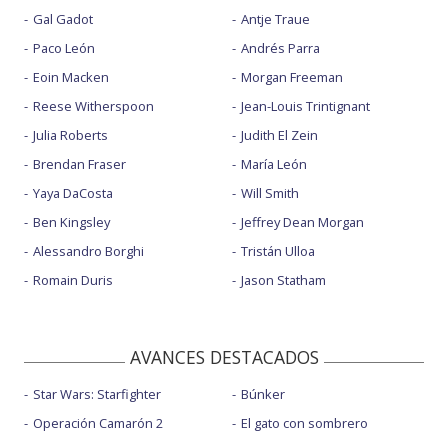
Gal Gadot
Antje Traue
Paco León
Andrés Parra
Eoin Macken
Morgan Freeman
Reese Witherspoon
Jean-Louis Trintignant
Julia Roberts
Judith El Zein
Brendan Fraser
María León
Yaya DaCosta
Will Smith
Ben Kingsley
Jeffrey Dean Morgan
Alessandro Borghi
Tristán Ulloa
Romain Duris
Jason Statham
AVANCES DESTACADOS
Star Wars: Starfighter
Búnker
Operación Camarón 2
El gato con sombrero