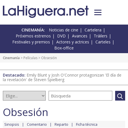
CINEMANÍA:
Noticias de cine
Cartelera
Próximos estrenos
DVD
Avances
Tráilers
Festivales y premios
Actores y actrices
Carteles
Box-office
Cinemanía
> Películas > Obsesión
Destacado:
Emily Blunt y Josh O'Connor protagonizan 'El día de
la revelación' de Steven Spielberg
Obsesión
Sinopsis
Comentario
Reparto
Ficha técnica