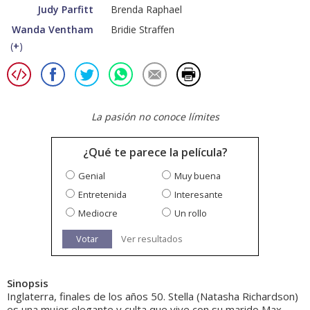
Judy Parfitt
Brenda Raphael
Wanda Ventham
Bridie Straffen
(
+
)
La pasión no conoce límites
¿Qué te parece la película?
Genial
Muy buena
Entretenida
Interesante
Mediocre
Un rollo
Votar
Ver resultados
Sinopsis
Inglaterra, finales de los años 50. Stella (Natasha Richardson)
es una mujer elegante y culta que vive con su marido Max