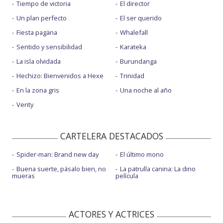
Tiempo de victoria
El director
Un plan perfecto
El ser querido
Fiesta pagäna
Whalefall
Sentido y sensibilidad
Karateka
La isla olvidada
Burundanga
Hechizo: Bienvenidos a Hexe
Trinidad
En la zona gris
Una noche al año
Verity
CARTELERA DESTACADOS
Spider-man: Brand new day
El último mono
Buena suerte, pásalo bien, no
La patrulla canina: La dino
mueras
película
ACTORES Y ACTRICES