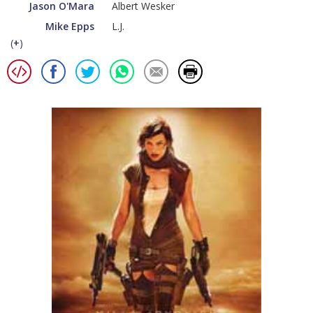
Jason O'Mara
Albert Wesker
Mike Epps
L.J.
(
+
)