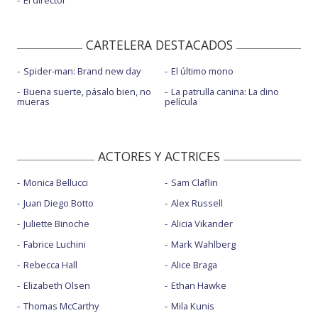
El director
CARTELERA DESTACADOS
Spider-man: Brand new day
El último mono
Buena suerte, pásalo bien, no
La patrulla canina: La dino
mueras
película
ACTORES Y ACTRICES
Monica Bellucci
Sam Claflin
Juan Diego Botto
Alex Russell
Juliette Binoche
Alicia Vikander
Fabrice Luchini
Mark Wahlberg
Rebecca Hall
Alice Braga
Elizabeth Olsen
Ethan Hawke
Thomas McCarthy
Mila Kunis