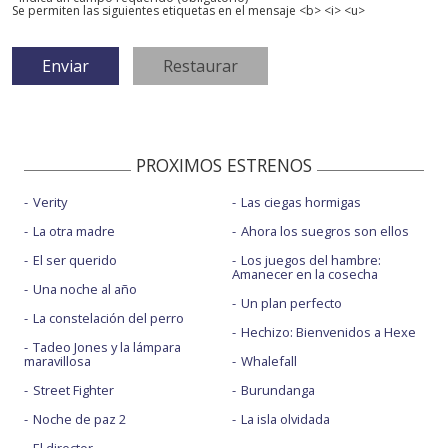
Se permiten las siguientes etiquetas en el mensaje <b> <i> <u>
PROXIMOS ESTRENOS
Verity
Las ciegas hormigas
La otra madre
Ahora los suegros son ellos
El ser querido
Los juegos del hambre:
Amanecer en la cosecha
Una noche al año
Un plan perfecto
La constelación del perro
Hechizo: Bienvenidos a Hexe
Tadeo Jones y la lámpara
maravillosa
Whalefall
Street Fighter
Burundanga
Noche de paz 2
La isla olvidada