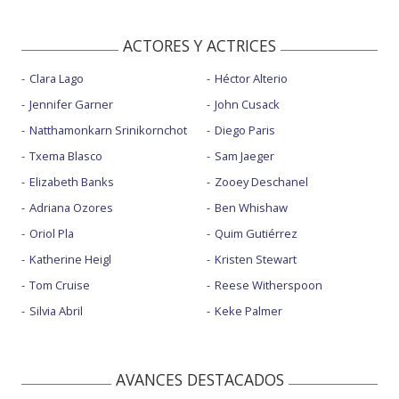
ACTORES Y ACTRICES
Clara Lago
Héctor Alterio
Jennifer Garner
John Cusack
Natthamonkarn Srinikornchot
Diego Paris
Txema Blasco
Sam Jaeger
Elizabeth Banks
Zooey Deschanel
Adriana Ozores
Ben Whishaw
Oriol Pla
Quim Gutiérrez
Katherine Heigl
Kristen Stewart
Tom Cruise
Reese Witherspoon
Silvia Abril
Keke Palmer
AVANCES DESTACADOS