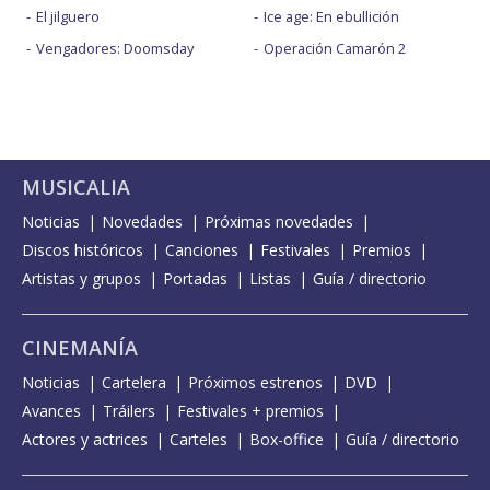
El jilguero
Ice age: En ebullición
Vengadores: Doomsday
Operación Camarón 2
MUSICALIA
Noticias
Novedades
Próximas novedades
Discos históricos
Canciones
Festivales
Premios
Artistas y grupos
Portadas
Listas
Guía / directorio
CINEMANÍA
Noticias
Cartelera
Próximos estrenos
DVD
Avances
Tráilers
Festivales + premios
Actores y actrices
Carteles
Box-office
Guía / directorio