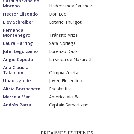
Catalina Sandino
Moreno
Hildebranda Sanchez
Hector Elizondo
Don Leo
Liev Schreiber
Lotario Thurgot
Fernanda
Montenegro
Tránsito Ariza
Laura Harring
Sara Noriega
John Leguizamo
Lorenzo Daza
Angie Cepeda
La viuda de Nazareth
Ana Claudia
Talancón
Olimpia Zuleta
Unax Ugalde
Joven Florentino
Alicia Borrachero
Escolastica
Marcela Mar
America Vicuña
Andrés Parra
Captain Samaritano
PROXIMOS ESTRENOS