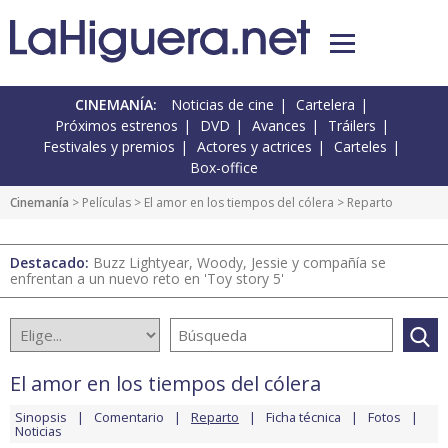
CINEMANÍA:
Noticias de cine
Cartelera
Próximos estrenos
DVD
Avances
Tráilers
Festivales y premios
Actores y actrices
Carteles
Box-office
Cinemanía
> Películas >
El amor en los tiempos del cólera
> Reparto
Destacado:
Buzz Lightyear, Woody, Jessie y compañía se
enfrentan a un nuevo reto en 'Toy story 5'
El amor en los tiempos del cólera
Sinopsis
Comentario
Reparto
Ficha técnica
Fotos
Noticias