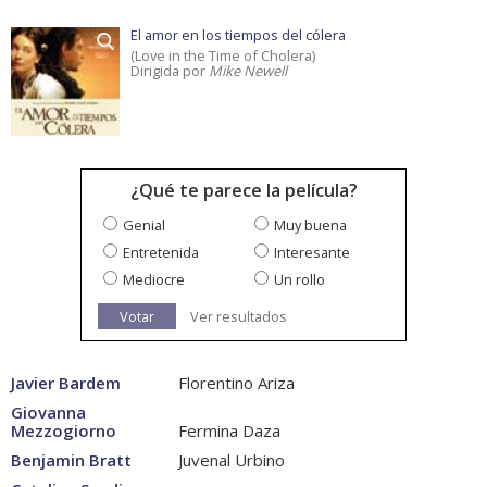
El amor en los tiempos del cólera
(Love in the Time of Cholera)
Dirigida por
Mike Newell
¿Qué te parece la película?
Genial
Muy buena
Entretenida
Interesante
Mediocre
Un rollo
Votar
Ver resultados
Javier Bardem
Florentino Ariza
Giovanna
Mezzogiorno
Fermina Daza
Benjamin Bratt
Juvenal Urbino