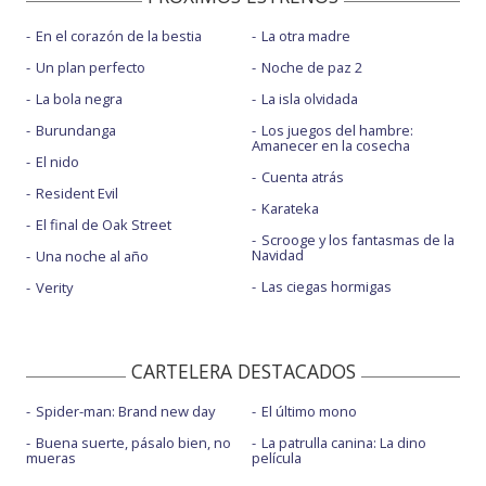
En el corazón de la bestia
La otra madre
Un plan perfecto
Noche de paz 2
La bola negra
La isla olvidada
Burundanga
Los juegos del hambre:
Amanecer en la cosecha
El nido
Cuenta atrás
Resident Evil
Karateka
El final de Oak Street
Scrooge y los fantasmas de la
Navidad
Una noche al año
Las ciegas hormigas
Verity
CARTELERA DESTACADOS
Spider-man: Brand new day
El último mono
Buena suerte, pásalo bien, no
La patrulla canina: La dino
mueras
película