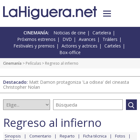
CINEMANÍA:
Noticias de cine
Cartelera
Próximos estrenos
DVD
Avances
Tráilers
Festivales y premios
Actores y actrices
Carteles
Box-office
Cinemanía
> Películas > Regreso al infierno
Destacado:
Matt Damon protagoniza 'La odisea' del cineasta
Christopher Nolan
Regreso al infierno
Sinopsis
Comentario
Reparto
Ficha técnica
Fotos