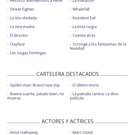
Hechizo: Bienvenidos a Hexe
La invitación
Street Fighter
Whalefall
La isla olvidada
Resident Evil
La otra madre
La bola negra
El director
Cuenta atrás
Clayface
Scrooge y los fantasmas de la
Navidad
Las ciegas hormigas
CARTELERA DESTACADOS
Spider-man: Brand new day
El último mono
Buena suerte, pásalo bien, no
La patrulla canina: La dino
mueras
película
ACTORES Y ACTRICES
Anne Hathaway
Marc Clotet