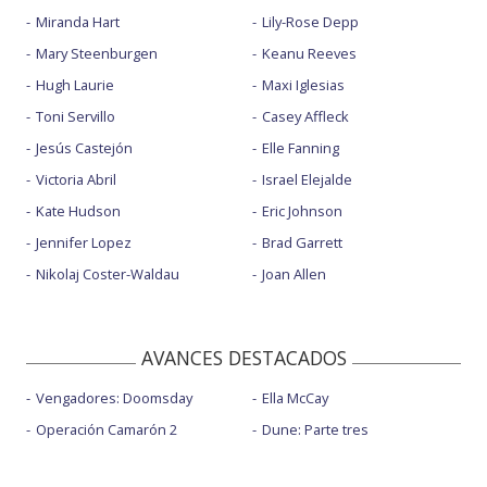
Miranda Hart
Lily-Rose Depp
Mary Steenburgen
Keanu Reeves
Hugh Laurie
Maxi Iglesias
Toni Servillo
Casey Affleck
Jesús Castejón
Elle Fanning
Victoria Abril
Israel Elejalde
Kate Hudson
Eric Johnson
Jennifer Lopez
Brad Garrett
Nikolaj Coster-Waldau
Joan Allen
AVANCES DESTACADOS
Vengadores: Doomsday
Ella McCay
Operación Camarón 2
Dune: Parte tres