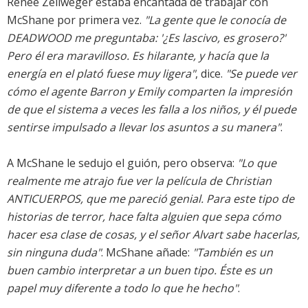
Renee Zellweger estaba encantada de trabajar con
McShane por primera vez.
"La gente que le conocía de
DEADWOOD me preguntaba: '¿Es lascivo, es grosero?'
Pero él era maravilloso. Es hilarante, y hacía que la
energía en el plató fuese muy ligera"
, dice.
"Se puede ver
cómo el agente Barron y Emily comparten la impresión
de que el sistema a veces les falla a los niños, y él puede
sentirse impulsado a llevar los asuntos a su manera"
.
A McShane le sedujo el guión, pero observa:
"Lo que
realmente me atrajo fue ver la película de Christian
ANTICUERPOS, que me pareció genial. Para este tipo de
historias de terror, hace falta alguien que sepa cómo
hacer esa clase de cosas, y el señor Alvart sabe hacerlas,
sin ninguna duda"
. McShane añade:
"También es un
buen cambio interpretar a un buen tipo. Éste es un
papel muy diferente a todo lo que he hecho"
.