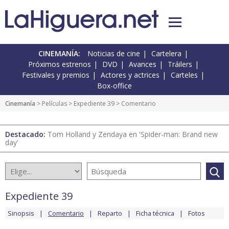
CINEMANÍA:
Noticias de cine
Cartelera
Próximos estrenos
DVD
Avances
Tráilers
Festivales y premios
Actores y actrices
Carteles
Box-office
Cinemanía
> Películas >
Expediente 39
> Comentario
Destacado:
Tom Holland y Zendaya en 'Spider-man: Brand new
day'
Expediente 39
Sinopsis
Comentario
Reparto
Ficha técnica
Fotos