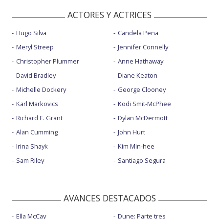
ACTORES Y ACTRICES
Hugo Silva
Candela Peña
Meryl Streep
Jennifer Connelly
Christopher Plummer
Anne Hathaway
David Bradley
Diane Keaton
Michelle Dockery
George Clooney
Karl Markovics
Kodi Smit-McPhee
Richard E. Grant
Dylan McDermott
Alan Cumming
John Hurt
Irina Shayk
Kim Min-hee
Sam Riley
Santiago Segura
AVANCES DESTACADOS
Ella McCay
Dune: Parte tres