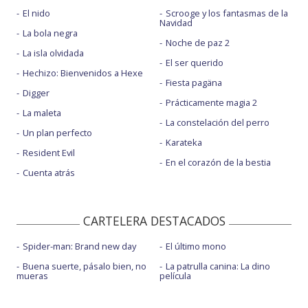
El nido
Scrooge y los fantasmas de la
Navidad
La bola negra
Noche de paz 2
La isla olvidada
El ser querido
Hechizo: Bienvenidos a Hexe
Fiesta pagäna
Digger
Prácticamente magia 2
La maleta
La constelación del perro
Un plan perfecto
Karateka
Resident Evil
En el corazón de la bestia
Cuenta atrás
CARTELERA DESTACADOS
Spider-man: Brand new day
El último mono
Buena suerte, pásalo bien, no
La patrulla canina: La dino
mueras
película