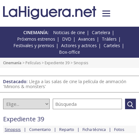
CINEMANÍA:
Noticias de cine
Cartelera
Próximos estrenos
DVD
Avances
Tráilers
Festivales y premios
Actores y actrices
Carteles
Box-office
Cinemanía
> Películas >
Expediente 39
> Sinopsis
Destacado:
Llega a las salas de cine la película de animación
'Minions & monsters'
Expediente 39
Sinopsis
Comentario
Reparto
Ficha técnica
Fotos