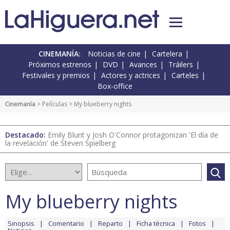
CINEMANÍA:
Noticias de cine
Cartelera
Próximos estrenos
DVD
Avances
Tráilers
Festivales y premios
Actores y actrices
Carteles
Box-office
Cinemanía
> Películas > My blueberry nights
Destacado:
Emily Blunt y Josh O'Connor protagonizan 'El día de
la revelación' de Steven Spielberg
My blueberry nights
Sinopsis
Comentario
Reparto
Ficha técnica
Fotos