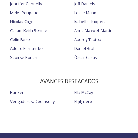
Jennifer Connelly
Jeff Daniels
Melvil Poupaud
Leslie Mann
Nicolas Cage
Isabelle Huppert
Callum Keith Rennie
Anna Maxwell Martin
Colin Farrell
Audrey Tautou
Adolfo Fernández
Daniel Brühl
Saoirse Ronan
Óscar Casas
AVANCES DESTACADOS
Búnker
Ella McCay
Vengadores: Doomsday
El jilguero