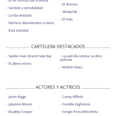
En el corazón de la bestia
El director
Sentido y sensibilidad
Whalefall
La isla olvidada
El nido
Hechizo: Bienvenidos a Hexe
Esta soledad
CARTELERA DESTACADOS
Spider-man: Brand new day
La patrulla canina: La dino
película
El último mono
Mother Mary
ACTORES Y ACTRICES
Jason Biggs
Casey Affleck
Julianne Moore
Freddie Highmore
Bradley Cooper
Sergio Peris-Mencheta