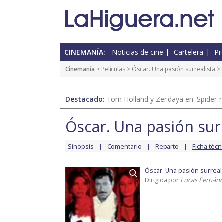
CINEMANÍA:
Noticias de cine
Cartelera
Pr
Cinemanía
> Películas >
Óscar. Una pasión surrealista
> 
Destacado:
Tom Holland y Zendaya en 'Spider-
Óscar. Una pasión sur
Sinopsis
Comentario
Reparto
Ficha técn
Óscar. Una pasión surreal
Dirigida por
Lucas Fernán