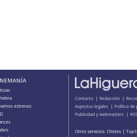
INEMANÍA
icias
telera
Contacto
Redacción
Reco
óximos estrenos
Aspectos legales
Política de
D
Publicidad y webmasters
RS
ances
ilers
Otros servicios:
Chistes
|
Top1