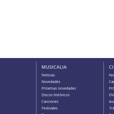
MUSICALIA
C
Noticias
Not
Novedades
Car
Próximas novedades
Pr
Discos históricos
DV
Canciones
Av
Festivales
Trá