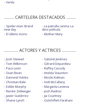
Verity
CARTELERA DESTACADOS
Spider-man: Brand
La patrulla canina: La
new day
dino película
El último mono
Mother Mary
ACTORES Y ACTRICES
Josh Stewart
Salomé Jiménez
Tom Wilkinson
Gérard Depardieu
Paco León
Raffey Cassidy
Sean Bean
Imelda Staunton
Danneel Ackles
Nicole Kidman
Christian Bale
Holt McCallany
Eddie Murphy
Margarita Levieva
Renée Zellweger
Josh Radnor
Javier Gutiérrez
Jai Courtney
Shane Lynch
Golshifteh Farahani