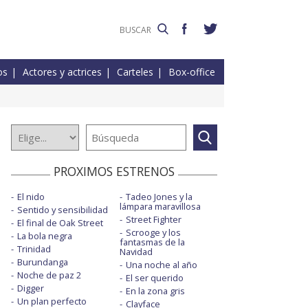
os
Actores y actrices
Carteles
Box-office
PROXIMOS ESTRENOS
El nido
Tadeo Jones y la
lámpara maravillosa
Sentido y sensibilidad
Street Fighter
El final de Oak Street
Scrooge y los
La bola negra
fantasmas de la
Trinidad
Navidad
Burundanga
Una noche al año
Noche de paz 2
El ser querido
Digger
En la zona gris
Un plan perfecto
Clayface