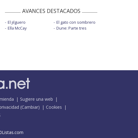
AVANCES DESTACADOS
El jilguero
El gato con sombrero
Ella McCay
Dune: Parte tres
mienda
Sugiere una web
 privacidad
(
Cambiar
)
Cookies
S
0Listas.com