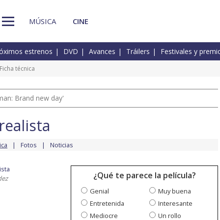
MÚSICA
CINE
óximos estrenos
DVD
Avances
Tráilers
Festivales y premi
Ficha técnica
man: Brand new day'
realista
ica
Fotos
Noticias
ista
¿Qué te parece la película?
dez
Genial
Muy buena
Entretenida
Interesante
Mediocre
Un rollo