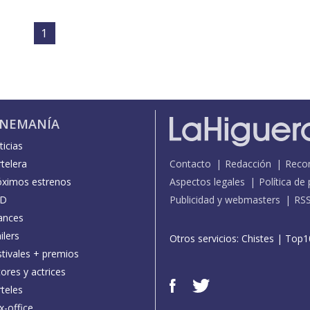
1
INEMANÍA
icias
telera
Contacto
Redacción
Reco
óximos estrenos
Aspectos legales
Política de
D
Publicidad y webmasters
RS
ances
ilers
Otros servicios:
Chistes
|
Top1
stivales + premios
ores y actrices
teles
x-office