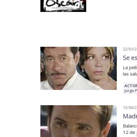
22/01/
Se e
La pel
las sa
ACTOR
Jorge 
13/06/
Madr
Balanc
12 de 