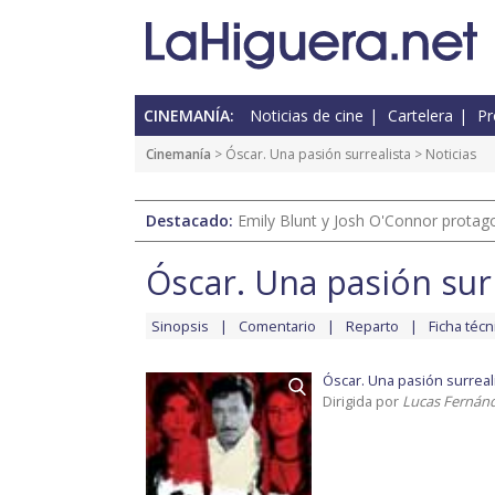
CINEMANÍA:
Noticias de cine
Cartelera
Pr
Cinemanía
>
Óscar. Una pasión surrealista
> Noticias
Destacado:
Emily Blunt y Josh O'Connor protagon
Óscar. Una pasión sur
Sinopsis
Comentario
Reparto
Ficha técn
Óscar. Una pasión surreal
Dirigida por
Lucas Fernán