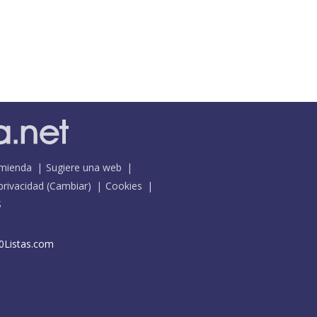
mienda
Sugiere una web
 privacidad
(
Cambiar
)
Cookies
S
0Listas.com