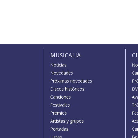
MUSICALIA
C
Noticias
Not
Novedades
Car
Próximas novedades
Pr
Discos históricos
DV
Canciones
Av
Festivales
Trá
Premios
Fe
Artistas y grupos
Act
Portadas
Car
Listas
Bo