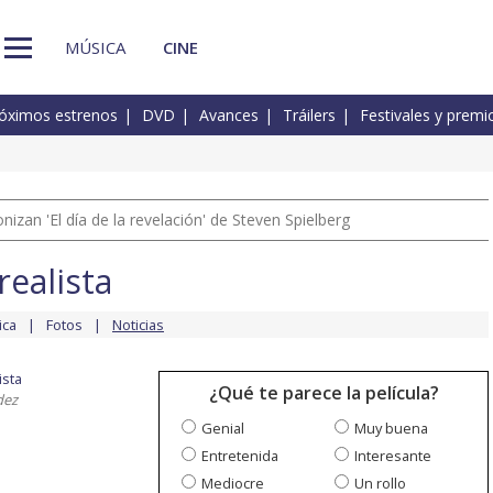
MÚSICA
CINE
óximos estrenos
DVD
Avances
Tráilers
Festivales y premi
izan 'El día de la revelación' de Steven Spielberg
realista
ica
Fotos
Noticias
ista
¿Qué te parece la película?
dez
Genial
Muy buena
Entretenida
Interesante
Mediocre
Un rollo