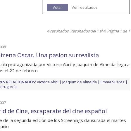
Votar
Ver resultados
4 resultados. Resultados del 1 al 4. Página 1 de 1
2008
strena Oscar. Una pasion surrealista
ícula protagonizada por Victoria Abril y Joaquim de Almeida llega a
las el 22 de febrero
ES RELACIONADOS:
Victoria Abril
Joaquim de Almeida
Emma Suárez
Perugorría
2007
id de Cine, escaparate del cine español
e de la segunda edición de los Screenings clausurada el martes
junio