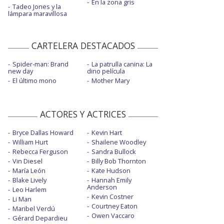
En la zona gris
Tadeo Jones y la
lámpara maravillosa
CARTELERA DESTACADOS
Spider-man: Brand
La patrulla canina: La
new day
dino película
El último mono
Mother Mary
ACTORES Y ACTRICES
Bryce Dallas Howard
Kevin Hart
William Hurt
Shailene Woodley
Rebecca Ferguson
Sandra Bullock
Vin Diesel
Billy Bob Thornton
María León
Kate Hudson
Blake Lively
Hannah Emily
Anderson
Leo Harlem
Kevin Costner
Li Man
Courtney Eaton
Maribel Verdú
Owen Vaccaro
Gérard Depardieu