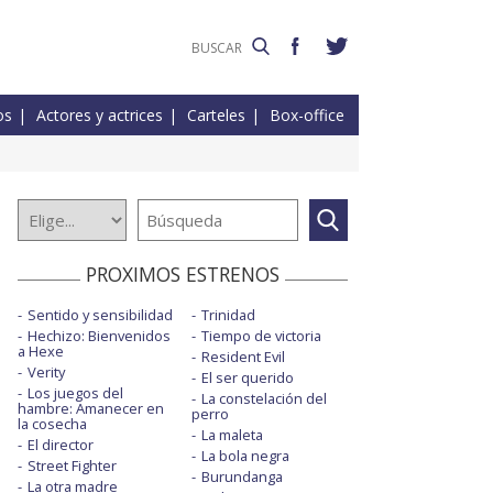
os
Actores y actrices
Carteles
Box-office
PROXIMOS ESTRENOS
Sentido y sensibilidad
Trinidad
Hechizo: Bienvenidos
Tiempo de victoria
a Hexe
Resident Evil
Verity
El ser querido
Los juegos del
La constelación del
hambre: Amanecer en
perro
la cosecha
La maleta
El director
La bola negra
Street Fighter
Burundanga
La otra madre