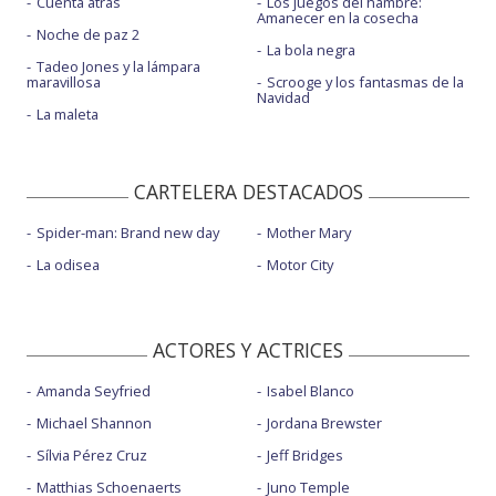
Cuenta atrás
Los juegos del hambre:
Amanecer en la cosecha
Noche de paz 2
La bola negra
Tadeo Jones y la lámpara
maravillosa
Scrooge y los fantasmas de la
Navidad
La maleta
CARTELERA DESTACADOS
Spider-man: Brand new day
Mother Mary
La odisea
Motor City
ACTORES Y ACTRICES
Amanda Seyfried
Isabel Blanco
Michael Shannon
Jordana Brewster
Sílvia Pérez Cruz
Jeff Bridges
Matthias Schoenaerts
Juno Temple