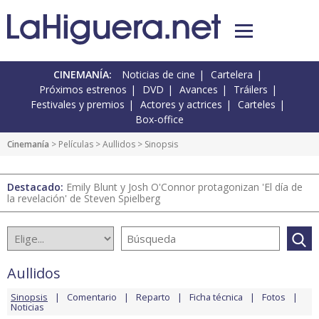
CINEMANÍA:
Noticias de cine
Cartelera
Próximos estrenos
DVD
Avances
Tráilers
Festivales y premios
Actores y actrices
Carteles
Box-office
Cinemanía
> Películas >
Aullidos
> Sinopsis
Destacado:
Emily Blunt y Josh O'Connor protagonizan 'El día de
la revelación' de Steven Spielberg
Aullidos
Sinopsis
Comentario
Reparto
Ficha técnica
Fotos
Noticias