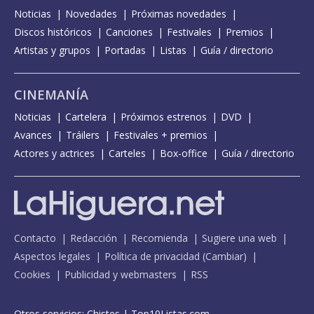
Noticias
Novedades
Próximas novedades
Discos históricos
Canciones
Festivales
Premios
Artistas y grupos
Portadas
Listas
Guía / directorio
CINEMANÍA
Noticias
Cartelera
Próximos estrenos
DVD
Avances
Tráilers
Festivales + premios
Actores y actrices
Carteles
Box-office
Guía / directorio
Contacto
Redacción
Recomienda
Sugiere una web
Aspectos legales
Política de privacidad
(
Cambiar
)
Cookies
Publicidad y webmasters
RSS
Otros servicios:
Chistes
|
Top10Listas.com