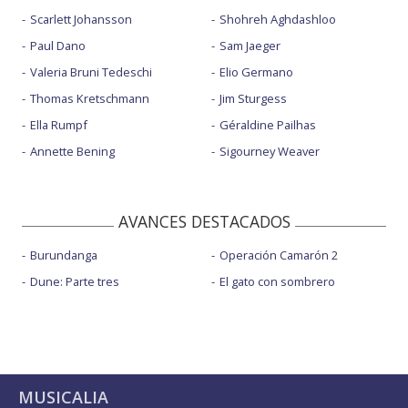
Scarlett Johansson
Shohreh Aghdashloo
Paul Dano
Sam Jaeger
Valeria Bruni Tedeschi
Elio Germano
Thomas Kretschmann
Jim Sturgess
Ella Rumpf
Géraldine Pailhas
Annette Bening
Sigourney Weaver
AVANCES DESTACADOS
Burundanga
Operación Camarón 2
Dune: Parte tres
El gato con sombrero
MUSICALIA