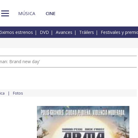
MÚSICA
CINE
óximos estrenos
DVD
Avances
Tráilers
Festivales y premi
man: Brand new day'
ica
Fotos