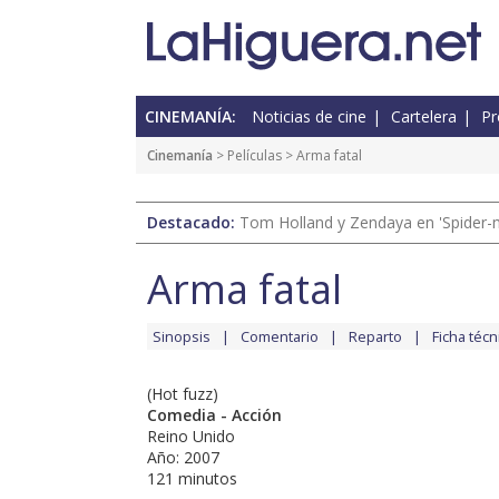
CINEMANÍA:
Noticias de cine
Cartelera
Pr
Cinemanía
> Películas > Arma fatal
Destacado:
Tom Holland y Zendaya en 'Spider-
Arma fatal
Sinopsis
Comentario
Reparto
Ficha técn
(Hot fuzz)
Comedia - Acción
Reino Unido
Año: 2007
121 minutos