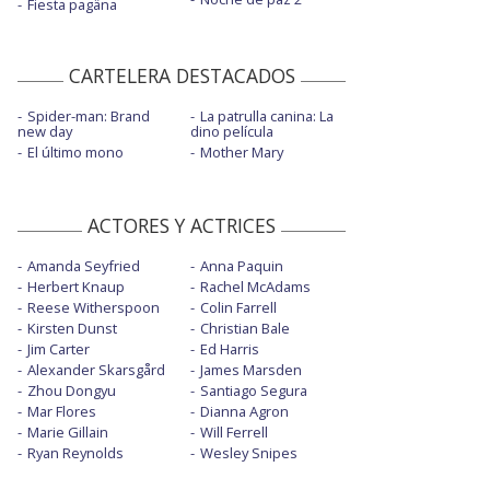
Fiesta pagäna
CARTELERA DESTACADOS
Spider-man: Brand
La patrulla canina: La
new day
dino película
El último mono
Mother Mary
ACTORES Y ACTRICES
Amanda Seyfried
Anna Paquin
Herbert Knaup
Rachel McAdams
Reese Witherspoon
Colin Farrell
Kirsten Dunst
Christian Bale
Jim Carter
Ed Harris
Alexander Skarsgård
James Marsden
Zhou Dongyu
Santiago Segura
Mar Flores
Dianna Agron
Marie Gillain
Will Ferrell
Ryan Reynolds
Wesley Snipes