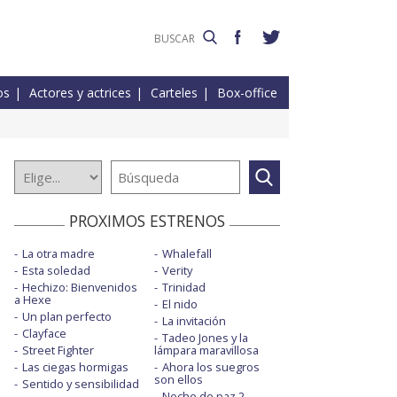
os
Actores y actrices
Carteles
Box-office
PROXIMOS ESTRENOS
La otra madre
Whalefall
Esta soledad
Verity
Hechizo: Bienvenidos
Trinidad
a Hexe
El nido
Un plan perfecto
La invitación
Clayface
Tadeo Jones y la
Street Fighter
lámpara maravillosa
Las ciegas hormigas
Ahora los suegros
son ellos
Sentido y sensibilidad
Noche de paz 2