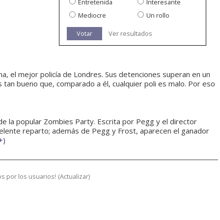
Entretenida
Interesante
Mediocre
Un rollo
Votar
Ver resultados
na, el mejor policía de Londres. Sus detenciones superan en un
tan bueno que, comparado a él, cualquier poli es malo. Por eso
e la popular Zombies Party. Escrita por Pegg y el director
lente reparto; además de Pegg y Frost, aparecen el ganador
+
)
s por los usuarios!
(
Actualizar
)