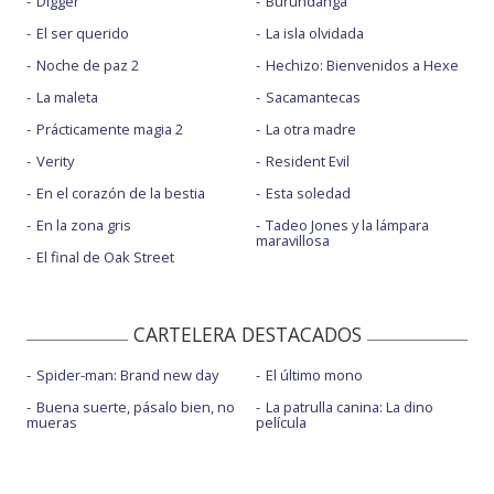
Digger
Burundanga
El ser querido
La isla olvidada
Noche de paz 2
Hechizo: Bienvenidos a Hexe
La maleta
Sacamantecas
Prácticamente magia 2
La otra madre
Verity
Resident Evil
En el corazón de la bestia
Esta soledad
En la zona gris
Tadeo Jones y la lámpara
maravillosa
El final de Oak Street
CARTELERA DESTACADOS
Spider-man: Brand new day
El último mono
Buena suerte, pásalo bien, no
La patrulla canina: La dino
mueras
película