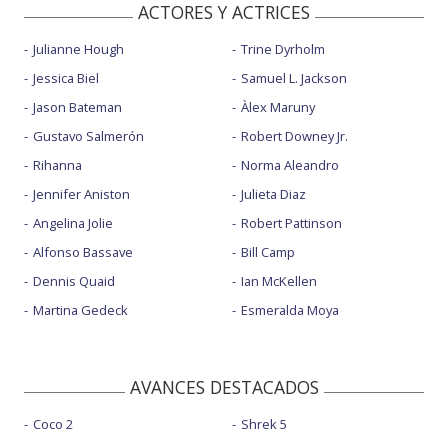
ACTORES Y ACTRICES
Julianne Hough
Trine Dyrholm
Jessica Biel
Samuel L. Jackson
Jason Bateman
Àlex Maruny
Gustavo Salmerón
Robert Downey Jr.
Rihanna
Norma Aleandro
Jennifer Aniston
Julieta Diaz
Angelina Jolie
Robert Pattinson
Alfonso Bassave
Bill Camp
Dennis Quaid
Ian McKellen
Martina Gedeck
Esmeralda Moya
AVANCES DESTACADOS
Coco 2
Shrek 5