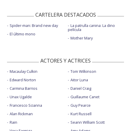
CARTELERA DESTACADOS
Spider-man: Brand new day
La patrulla canina: La dino
película
El último mono
Mother Mary
ACTORES Y ACTRICES
Macaulay Culkin
Tom Wilkinson
Edward Norton
Aitor Luna
Carmina Barrios
Daniel Craig
Unax Ugalde
Guillaume Canet
Francesco Scianna
Guy Pearce
Alan Rickman
Kurt Russell
Rain
Seann William Scott
Vera Farmiga
Amy Adams