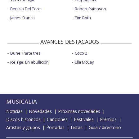
Benicio Del Toro
Robert Pattinson
James Franco
Tim Roth
AVANCES DESTACADOS
Dune: Parte tres
Coco 2
Ice age: En ebullición
Ella McCay
MUSICALIA
Noticias
Novedades
Próximas novedades
Discos históricos
Canciones
Festivales
Premios
Artistas y grupos
Portadas
Listas
Guía / directorio