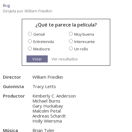
Bug
Dirigida por
William Friedkin
¿Qué te parece la película?
Genial
Muy buena
Entretenida
Interesante
Mediocre
Un rollo
Votar
Ver resultados
Director
William Friedkin
Guionista
Tracy Letts
Productor
Kimberly C. Anderson
Michael Burns
Gary Huckabay
Malcolm Petal
Andreas Schardt
Holly Wiersma
Música
Brian Tyler