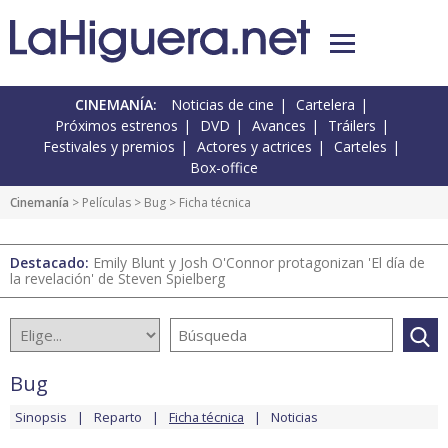
CINEMANÍA:
Noticias de cine
Cartelera
Próximos estrenos
DVD
Avances
Tráilers
Festivales y premios
Actores y actrices
Carteles
Box-office
Cinemanía
> Películas >
Bug
> Ficha técnica
Destacado:
Emily Blunt y Josh O'Connor protagonizan 'El día de
la revelación' de Steven Spielberg
Bug
Sinopsis
Reparto
Ficha técnica
Noticias