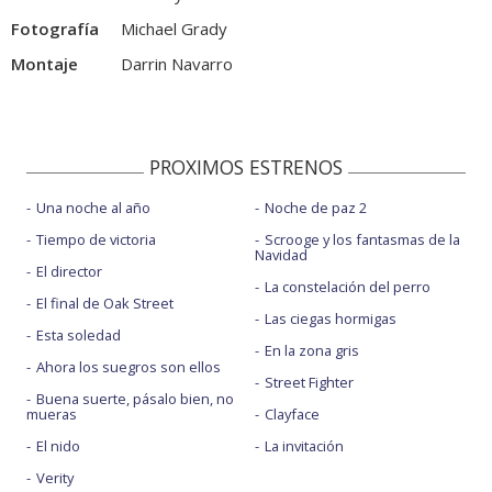
Fotografía
Michael Grady
Montaje
Darrin Navarro
PROXIMOS ESTRENOS
Una noche al año
Noche de paz 2
Tiempo de victoria
Scrooge y los fantasmas de la
Navidad
El director
La constelación del perro
El final de Oak Street
Las ciegas hormigas
Esta soledad
En la zona gris
Ahora los suegros son ellos
Street Fighter
Buena suerte, pásalo bien, no
mueras
Clayface
El nido
La invitación
Verity