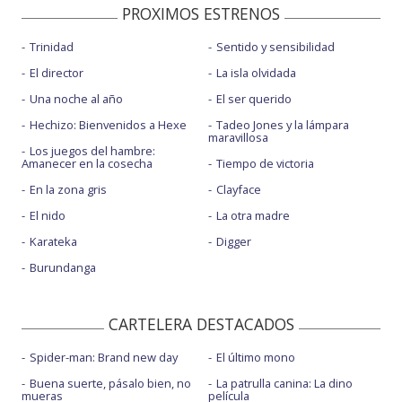
PROXIMOS ESTRENOS
Trinidad
Sentido y sensibilidad
El director
La isla olvidada
Una noche al año
El ser querido
Hechizo: Bienvenidos a Hexe
Tadeo Jones y la lámpara
maravillosa
Los juegos del hambre:
Amanecer en la cosecha
Tiempo de victoria
En la zona gris
Clayface
El nido
La otra madre
Karateka
Digger
Burundanga
CARTELERA DESTACADOS
Spider-man: Brand new day
El último mono
Buena suerte, pásalo bien, no
La patrulla canina: La dino
mueras
película