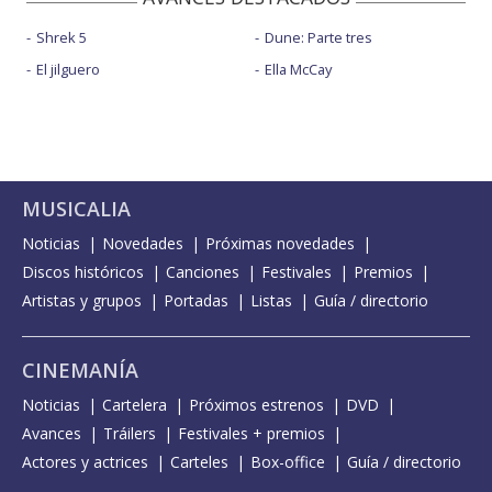
Shrek 5
Dune: Parte tres
El jilguero
Ella McCay
MUSICALIA
Noticias
Novedades
Próximas novedades
Discos históricos
Canciones
Festivales
Premios
Artistas y grupos
Portadas
Listas
Guía / directorio
CINEMANÍA
Noticias
Cartelera
Próximos estrenos
DVD
Avances
Tráilers
Festivales + premios
Actores y actrices
Carteles
Box-office
Guía / directorio