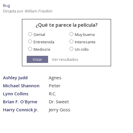
Bug
Dirigida por
William Friedkin
¿Qué te parece la película?
Genial
Muy buena
Entretenida
Interesante
Mediocre
Un rollo
Votar
Ver resultados
Ashley Judd
Agnes
Michael Shannon
Peter
Lynn Collins
R.C.
Brían F. O'Byrne
Dr. Sweet
Harry Connick Jr.
Jerry Goss