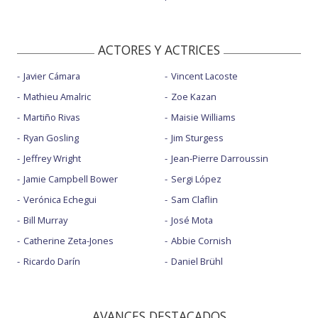
ACTORES Y ACTRICES
Javier Cámara
Vincent Lacoste
Mathieu Amalric
Zoe Kazan
Martiño Rivas
Maisie Williams
Ryan Gosling
Jim Sturgess
Jeffrey Wright
Jean-Pierre Darroussin
Jamie Campbell Bower
Sergi López
Verónica Echegui
Sam Claflin
Bill Murray
José Mota
Catherine Zeta-Jones
Abbie Cornish
Ricardo Darín
Daniel Brühl
AVANCES DESTACADOS