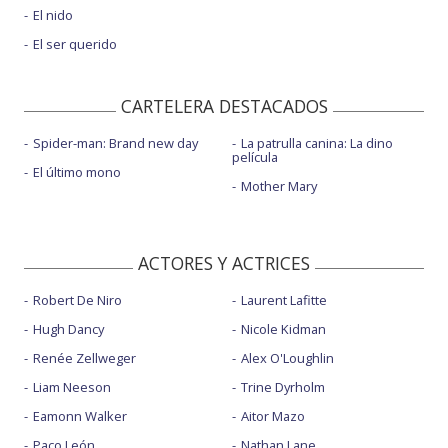
El nido
El ser querido
CARTELERA DESTACADOS
Spider-man: Brand new day
La patrulla canina: La dino
película
El último mono
Mother Mary
ACTORES Y ACTRICES
Robert De Niro
Laurent Lafitte
Hugh Dancy
Nicole Kidman
Renée Zellweger
Alex O'Loughlin
Liam Neeson
Trine Dyrholm
Eamonn Walker
Aitor Mazo
Paco León
Nathan Lane