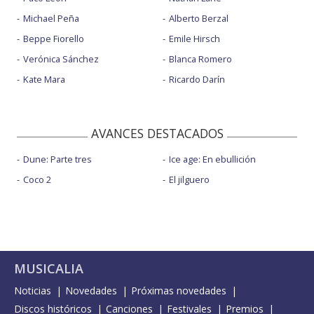
Michael Peña
Alberto Berzal
Beppe Fiorello
Emile Hirsch
Verónica Sánchez
Blanca Romero
Kate Mara
Ricardo Darín
AVANCES DESTACADOS
Dune: Parte tres
Ice age: En ebullición
Coco 2
El jilguero
MUSICALIA
Noticias
Novedades
Próximas novedades
Discos históricos
Canciones
Festivales
Premios