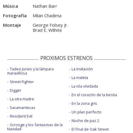
Música
Nathan Barr
Fotografía
Milan Chadima
Montaje
George Folsey Jr.
Brad E. Wilhite
PROXIMOS ESTRENOS
Tadeo Jones y la lámpara
La invitación
maravillosa
La maleta
Street Fighter
La isla olvidada
Digger
En el corazón de la bestia
La otra madre
En la zona gris
Sacamantecas
Un plan perfecto
Resident Evil
Noche de paz 2
Scrooge y los fantasmas de la
Navidad
El final de Oak Street