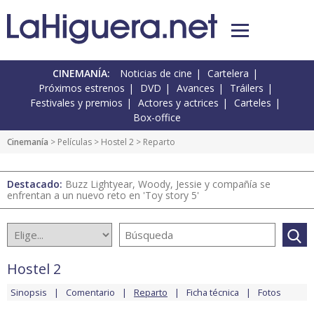
CINEMANÍA:
Noticias de cine
Cartelera
Próximos estrenos
DVD
Avances
Tráilers
Festivales y premios
Actores y actrices
Carteles
Box-office
Cinemanía
> Películas >
Hostel 2
> Reparto
Destacado:
Buzz Lightyear, Woody, Jessie y compañía se
enfrentan a un nuevo reto en 'Toy story 5'
Hostel 2
Sinopsis
Comentario
Reparto
Ficha técnica
Fotos