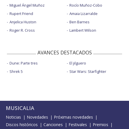
Miguel Ángel Muñoz
Rocío Muñoz-Cobo
Rupert Friend
Amaia Lizarralde
Anjelica Huston
Ben Barnes
Roger R. Cross
Lambert Wilson
AVANCES DESTACADOS
Dune: Parte tres
El jilguero
Shrek 5
Star Wars: Starfighter
MUSICALIA
Noticias
Novedades
Próximas novedades
Discos históricos
Canciones
Festivales
Premios