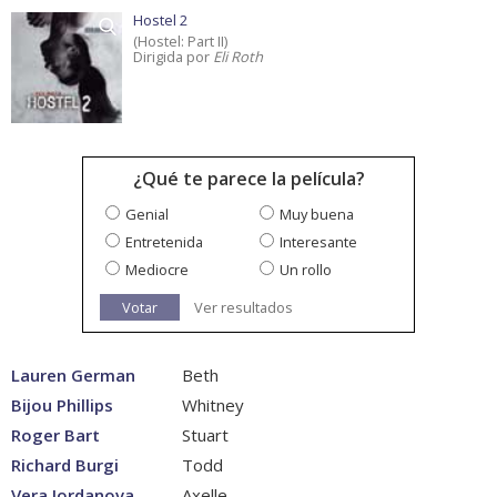
Hostel 2
(Hostel: Part II)
Dirigida por
Eli Roth
¿Qué te parece la película?
Genial
Muy buena
Entretenida
Interesante
Mediocre
Un rollo
Votar
Ver resultados
Lauren German
Beth
Bijou Phillips
Whitney
Roger Bart
Stuart
Richard Burgi
Todd
Vera Jordanova
Axelle