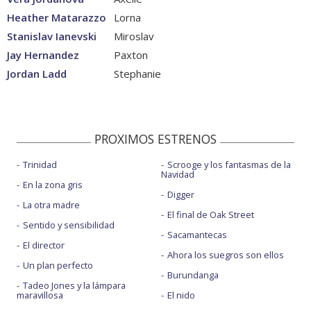
Heather Matarazzo
Lorna
Stanislav Ianevski
Miroslav
Jay Hernandez
Paxton
Jordan Ladd
Stephanie
PROXIMOS ESTRENOS
Trinidad
Scrooge y los fantasmas de la
Navidad
En la zona gris
Digger
La otra madre
El final de Oak Street
Sentido y sensibilidad
Sacamantecas
El director
Ahora los suegros son ellos
Un plan perfecto
Burundanga
Tadeo Jones y la lámpara
maravillosa
El nido