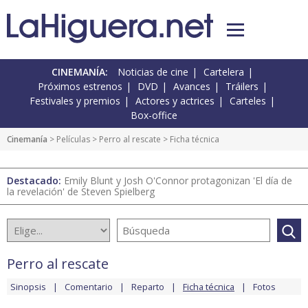
CINEMANÍA:
Noticias de cine
Cartelera
Próximos estrenos
DVD
Avances
Tráilers
Festivales y premios
Actores y actrices
Carteles
Box-office
Cinemanía
> Películas >
Perro al rescate
> Ficha técnica
Destacado:
Emily Blunt y Josh O'Connor protagonizan 'El día de
la revelación' de Steven Spielberg
Perro al rescate
Sinopsis
Comentario
Reparto
Ficha técnica
Fotos