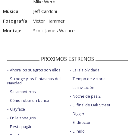
Mike Werb
Música
Jeff Cardoni
Fotografía
Victor Hammer
Montaje
Scott James Wallace
PROXIMOS ESTRENOS
Ahora los suegros son ellos
La isla olvidada
Scrooge y los fantasmas de la
Tiempo de victoria
Navidad
La invitación
Sacamantecas
Noche de paz 2
Cómo robar un banco
El final de Oak Street
Clayface
Digger
En la zona gris
El director
Fiesta pagäna
El nido