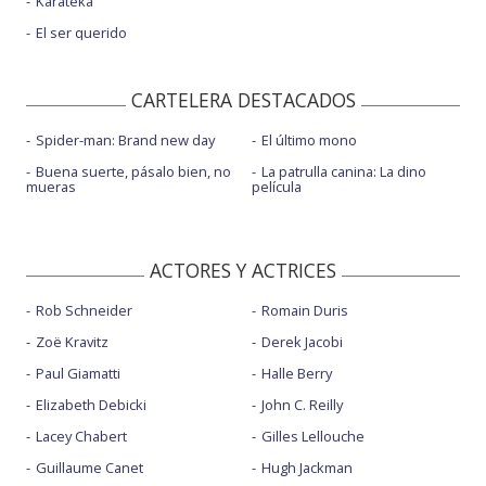
Karateka
El ser querido
CARTELERA DESTACADOS
Spider-man: Brand new day
El último mono
Buena suerte, pásalo bien, no
La patrulla canina: La dino
mueras
película
ACTORES Y ACTRICES
Rob Schneider
Romain Duris
Zoë Kravitz
Derek Jacobi
Paul Giamatti
Halle Berry
Elizabeth Debicki
John C. Reilly
Lacey Chabert
Gilles Lellouche
Guillaume Canet
Hugh Jackman