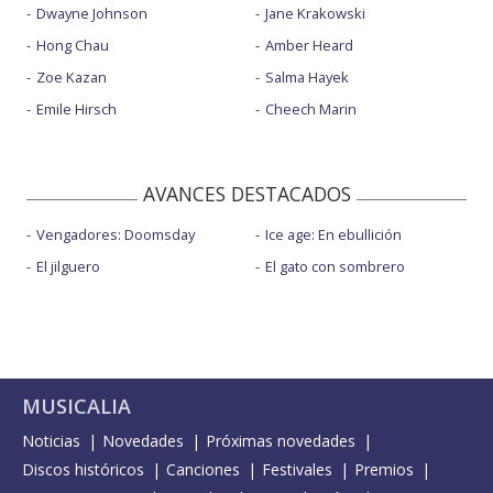
Dwayne Johnson
Jane Krakowski
Hong Chau
Amber Heard
Zoe Kazan
Salma Hayek
Emile Hirsch
Cheech Marin
AVANCES DESTACADOS
Vengadores: Doomsday
Ice age: En ebullición
El jilguero
El gato con sombrero
MUSICALIA
Noticias
Novedades
Próximas novedades
Discos históricos
Canciones
Festivales
Premios