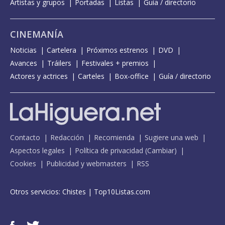
Artistas y grupos
Portadas
Listas
Guía / directorio
CINEMANÍA
Noticias
Cartelera
Próximos estrenos
DVD
Avances
Tráilers
Festivales + premios
Actores y actrices
Carteles
Box-office
Guía / directorio
Contacto
Redacción
Recomienda
Sugiere una web
Aspectos legales
Política de privacidad
(
Cambiar
)
Cookies
Publicidad y webmasters
RSS
Otros servicios:
Chistes
|
Top10Listas.com