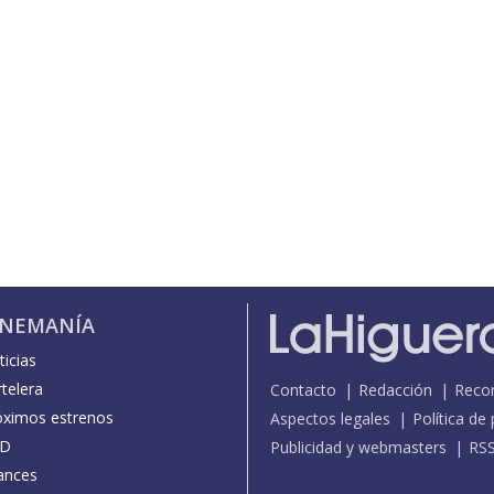
INEMANÍA
icias
telera
Contacto
Redacción
Reco
óximos estrenos
Aspectos legales
Política de
D
Publicidad y webmasters
RS
ances