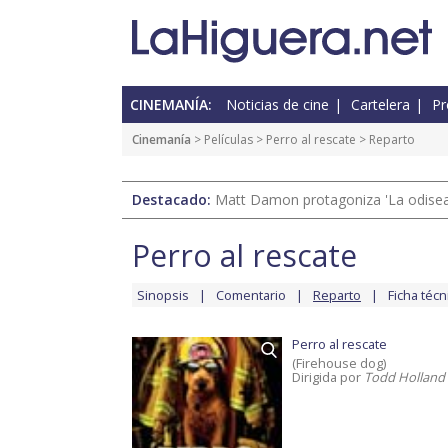
CINEMANÍA:
Noticias de cine
Cartelera
Pr
Cinemanía
> Películas >
Perro al rescate
> Reparto
Destacado:
Matt Damon protagoniza 'La odisea'
Perro al rescate
Sinopsis
Comentario
Reparto
Ficha técn
Perro al rescate
(Firehouse dog)
Dirigida por
Todd Holland