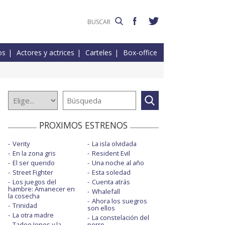
os
Actores y actrices
Carteles
Box-office
PROXIMOS ESTRENOS
Verity
La isla olvidada
En la zona gris
Resident Evil
El ser querido
Una noche al año
Street Fighter
Esta soledad
Los juegos del
Cuenta atrás
hambre: Amanecer en
Whalefall
la cosecha
Ahora los suegros
Trinidad
son ellos
La otra madre
La constelación del
Tadeo Jones y la
perro