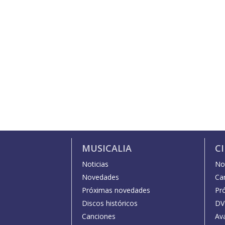
MUSICALIA
C
Noticias
Not
Novedades
Car
Próximas novedades
Pr
Discos históricos
DV
Canciones
Av