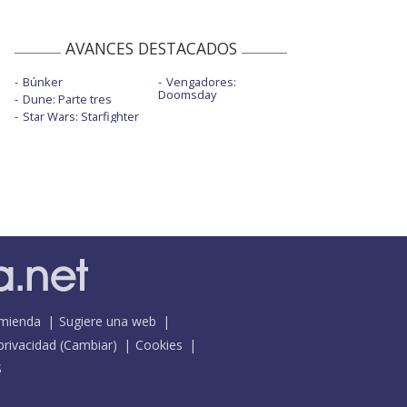
AVANCES DESTACADOS
Búnker
Vengadores:
Doomsday
Dune: Parte tres
Star Wars: Starfighter
mienda
Sugiere una web
 privacidad
(
Cambiar
)
Cookies
S