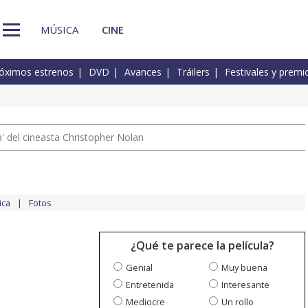
MÚSICA
CINE
óximos estrenos
DVD
Avances
Tráilers
Festivales y premi
 del cineasta Christopher Nolan
ica
Fotos
¿Qué te parece la película?
Genial
Muy buena
Entretenida
Interesante
Mediocre
Un rollo