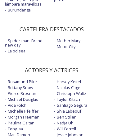
lámpara maravillosa
Burundanga
CARTELERA DESTACADOS
Spider-man: Brand
Mother Mary
new day
Motor City
La odisea
ACTORES Y ACTRICES
Rosamund Pike
Harvey Keitel
Brittany Snow
Nicolas Cage
Pierce Brosnan
Christoph Waltz
Michael Douglas
Taylor Kitsch
Aida Folch
Santiago Segura
Michelle Pfeiffer
Shia Labeouf
Morgan Freeman
Ben Stiller
Paulina Gaitan
Nadja Uhl
Tony Jaa
Will Ferrell
Matt Damon
Jesse Johnson