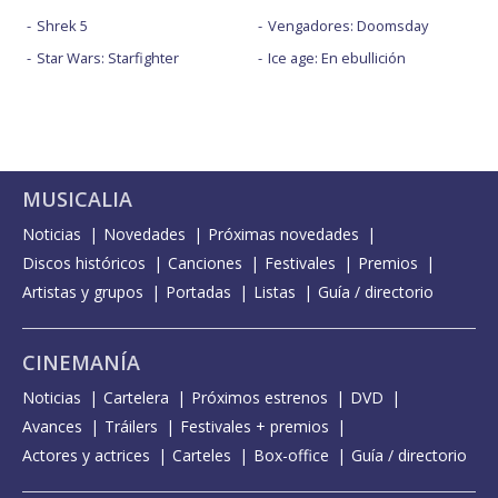
Shrek 5
Vengadores: Doomsday
Star Wars: Starfighter
Ice age: En ebullición
MUSICALIA
Noticias
Novedades
Próximas novedades
Discos históricos
Canciones
Festivales
Premios
Artistas y grupos
Portadas
Listas
Guía / directorio
CINEMANÍA
Noticias
Cartelera
Próximos estrenos
DVD
Avances
Tráilers
Festivales + premios
Actores y actrices
Carteles
Box-office
Guía / directorio