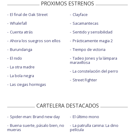
PROXIMOS ESTRENOS
El final de Oak Street
Clayface
Whalefall
Sacamantecas
Cuenta atrás
Sentido y sensibilidad
Ahora los suegros son ellos
Prácticamente magia 2
Burundanga
Tiempo de victoria
El nido
Tadeo Jones y la lámpara
maravillosa
La otra madre
La constelación del perro
La bola negra
Street Fighter
Las ciegas hormigas
CARTELERA DESTACADOS
Spider-man: Brand new day
El último mono
Buena suerte, pásalo bien, no
La patrulla canina: La dino
mueras
película