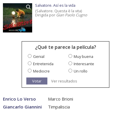
Salvatore. Así es la vida
(Salvatore. Questa è la vita)
Dirigida por
Gian Paolo Cugno
¿Qué te parece la película?
Genial
Muy buena
Entretenida
Interesante
Mediocre
Un rollo
Votar
Ver resultados
Enrico Lo Verso
Marco Brioni
Giancarlo Giannini
Timpaliscia