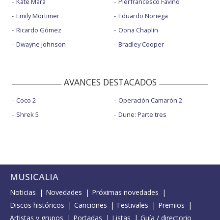
Kate Mara
Pierfrancesco Favino
Emily Mortimer
Eduardo Noriega
Ricardo Gómez
Oona Chaplin
Dwayne Johnson
Bradley Cooper
AVANCES DESTACADOS
Coco 2
Operación Camarón 2
Shrek 5
Dune: Parte tres
MUSICALIA
Noticias
Novedades
Próximas novedades
Discos históricos
Canciones
Festivales
Premios
Artistas y grupos
Portadas
Listas
Guía / directorio