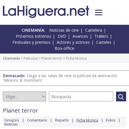
CINEMANÍA:
Noticias de cine
Cartelera
Próximos estrenos
DVD
Avances
Tráilers
Festivales y premios
Actores y actrices
Carteles
Box-office
Cinemanía
> Películas >
Planet terror
> Ficha técnica
Destacado:
Llega a las salas de cine la película de animación
'Minions & monsters'
Planet terror
Sinopsis
Comentario
Reparto
Ficha técnica
Fotos
Noticias