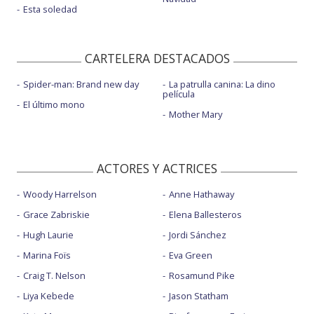
Esta soledad
CARTELERA DESTACADOS
Spider-man: Brand new day
La patrulla canina: La dino
película
El último mono
Mother Mary
ACTORES Y ACTRICES
Woody Harrelson
Anne Hathaway
Grace Zabriskie
Elena Ballesteros
Hugh Laurie
Jordi Sánchez
Marina Foïs
Eva Green
Craig T. Nelson
Rosamund Pike
Liya Kebede
Jason Statham