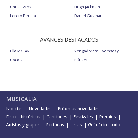
Chris Evans
Hugh Jackman
Loreto Peralta
Daniel Guzmán
AVANCES DESTACADOS
Ella McCay
Vengadores: Doomsday
Coco 2
Búnker
MUSICALIA
Noticias
Novedades
Próximas novedades
Discos históricos
Canciones
Festivales
Premios
Artistas y grupos
Portadas
Listas
Guía / directorio