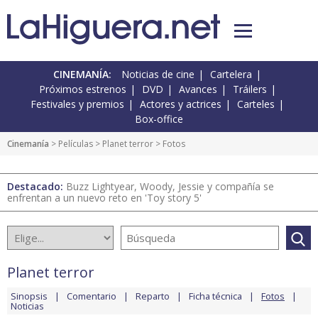
CINEMANÍA:
Noticias de cine
Cartelera
Próximos estrenos
DVD
Avances
Tráilers
Festivales y premios
Actores y actrices
Carteles
Box-office
Cinemanía
> Películas >
Planet terror
> Fotos
Destacado:
Buzz Lightyear, Woody, Jessie y compañía se
enfrentan a un nuevo reto en 'Toy story 5'
Planet terror
Sinopsis
Comentario
Reparto
Ficha técnica
Fotos
Noticias