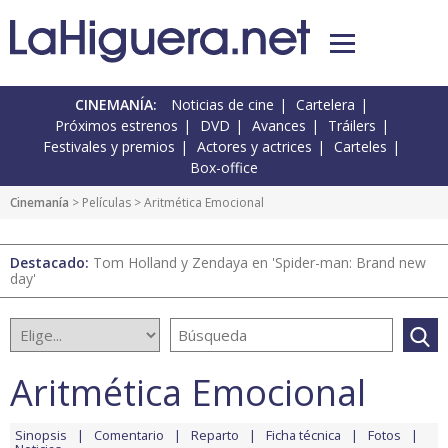
CINEMANÍA:
Noticias de cine
Cartelera
Próximos estrenos
DVD
Avances
Tráilers
Festivales y premios
Actores y actrices
Carteles
Box-office
Cinemanía
> Películas > Aritmética Emocional
Destacado:
Tom Holland y Zendaya en 'Spider-man: Brand new
day'
Aritmética Emocional
Sinopsis
Comentario
Reparto
Ficha técnica
Fotos