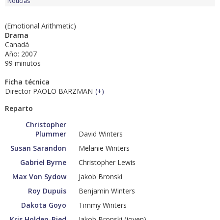
Noticias
(Emotional Arithmetic)
Drama
Canadá
Año: 2007
99 minutos
Ficha técnica
Director PAOLO BARZMAN
(
+
)
Reparto
Christopher
Plummer
David Winters
Susan Sarandon
Melanie Winters
Gabriel Byrne
Christopher Lewis
Max Von Sydow
Jakob Bronski
Roy Dupuis
Benjamin Winters
Dakota Goyo
Timmy Winters
Kris Holden-Ried
Jakob Bronski (joven)