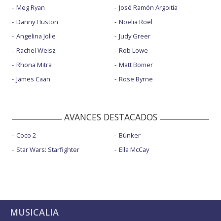
Meg Ryan
José Ramón Argoitia
Danny Huston
Noelia Roel
Angelina Jolie
Judy Greer
Rachel Weisz
Rob Lowe
Rhona Mitra
Matt Bomer
James Caan
Rose Byrne
AVANCES DESTACADOS
Coco 2
Búnker
Star Wars: Starfighter
Ella McCay
MUSICALIA