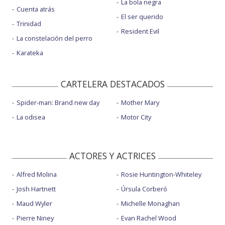
La bola negra
Cuenta atrás
El ser querido
Trinidad
Resident Evil
La constelación del perro
Karateka
CARTELERA DESTACADOS
Spider-man: Brand new day
Mother Mary
La odisea
Motor City
ACTORES Y ACTRICES
Alfred Molina
Rosie Huntington-Whiteley
Josh Hartnett
Úrsula Corberó
Maud Wyler
Michelle Monaghan
Pierre Niney
Evan Rachel Wood