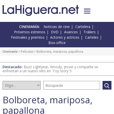
CINEMANÍA:
Noticias de cine
Cartelera
Próximos estrenos
DVD
Avances
Tráilers
Festivales y premios
Actores y actrices
Carteles
Box-office
Cinemanía
> Películas > Bolboreta, mariposa, papallona
Destacado:
Buzz Lightyear, Woody, Jessie y compañía se
enfrentan a un nuevo reto en 'Toy story 5'
Bolboreta, mariposa,
papallona