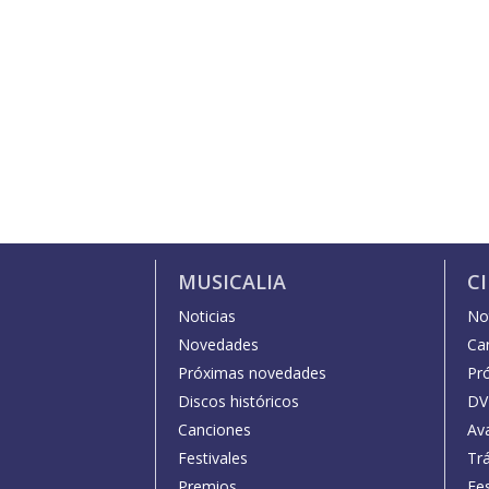
MUSICALIA
C
Noticias
Not
Novedades
Car
Próximas novedades
Pr
Discos históricos
DV
Canciones
Av
Festivales
Trá
Premios
Fe