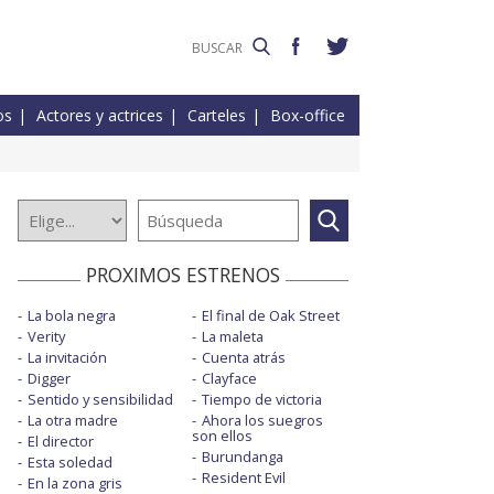
os
Actores y actrices
Carteles
Box-office
PROXIMOS ESTRENOS
La bola negra
El final de Oak Street
Verity
La maleta
La invitación
Cuenta atrás
Digger
Clayface
Sentido y sensibilidad
Tiempo de victoria
La otra madre
Ahora los suegros
son ellos
El director
Burundanga
Esta soledad
Resident Evil
En la zona gris