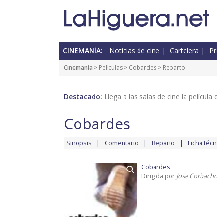
CINEMANÍA:
Noticias de cine
Cartelera
Pr
Cinemanía
> Películas >
Cobardes
> Reparto
Destacado:
Llega a las salas de cine la películ
Cobardes
Sinopsis
Comentario
Reparto
Ficha técn
Cobardes
Dirigida por
Jose Corbacho