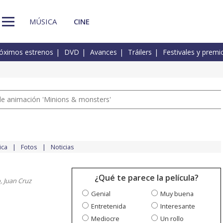
MÚSICA
CINE
óximos estrenos
DVD
Avances
Tráilers
Festivales y premi
a de animación 'Minions & monsters'
ica
Fotos
Noticias
¿Qué te parece la película?
, Juan Cruz
Genial
Muy buena
Entretenida
Interesante
Mediocre
Un rollo