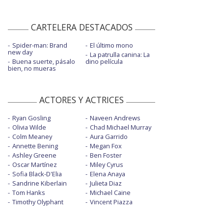
CARTELERA DESTACADOS
Spider-man: Brand
El último mono
new day
La patrulla canina: La
Buena suerte, pásalo
dino película
bien, no mueras
ACTORES Y ACTRICES
Ryan Gosling
Naveen Andrews
Olivia Wilde
Chad Michael Murray
Colm Meaney
Aura Garrido
Annette Bening
Megan Fox
Ashley Greene
Ben Foster
Oscar Martínez
Miley Cyrus
Sofia Black-D'Elia
Elena Anaya
Sandrine Kiberlain
Julieta Diaz
Tom Hanks
Michael Caine
Timothy Olyphant
Vincent Piazza