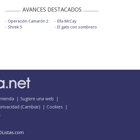
AVANCES DESTACADOS
Operación Camarón 2
Ella McCay
Shrek 5
El gato con sombrero
mienda
Sugiere una web
 privacidad
(
Cambiar
)
Cookies
S
0Listas.com