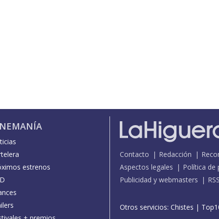
INEMANÍA
icias
telera
Contacto
Redacción
Reco
óximos estrenos
Aspectos legales
Política de
D
Publicidad y webmasters
RS
ances
ilers
Otros servicios:
Chistes
|
Top1
stivales + premios