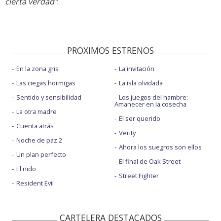
cierta verdad"
.
PROXIMOS ESTRENOS
En la zona gris
La invitación
Las ciegas hormigas
La isla olvidada
Sentido y sensibilidad
Los juegos del hambre:
Amanecer en la cosecha
La otra madre
El ser querido
Cuenta atrás
Verity
Noche de paz 2
Ahora los suegros son ellos
Un plan perfecto
El final de Oak Street
El nido
Street Fighter
Resident Evil
CARTELERA DESTACADOS