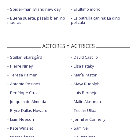
Spider-man: Brand new day
El último mono
Buena suerte, pásalo bien, no
La patrulla canina: La dino
mueras
película
ACTORES Y ACTRICES
Stellan Skarsgård
David Castillo
Pierre Niney
Elsa Pataky
Teresa Palmer
María Pastor
Antonio Resines
Maya Rudolph
Penélope Cruz
Luis Bermejo
Joaquim de Almeida
Malin Akerman
Bryce Dallas Howard
Tristán Ulloa
Liam Neeson
Jennifer Connelly
Kate Winslet
Sam Neill
Javier Cámara
Ty Simpkins