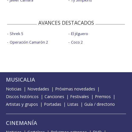
AVANCES DESTACADOS
Shrek 5
El jilguero
Operación Camarón 2
Coco 2
MUSICALIA
Noticias
Novedades
Próximas novedades
Discos históricos
Canciones
Festivales
Premios
Artistas y grupos
Portadas
Listas
Guía / directorio
CINEMANÍA