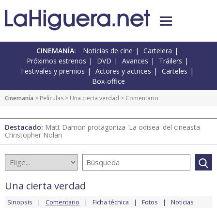
CINEMANÍA:
Noticias de cine
Cartelera
Próximos estrenos
DVD
Avances
Tráilers
Festivales y premios
Actores y actrices
Carteles
Box-office
Cinemanía
> Películas >
Una cierta verdad
> Comentario
Destacado:
Matt Damon protagoniza 'La odisea' del cineasta
Christopher Nolan
Una cierta verdad
Sinopsis
Comentario
Ficha técnica
Fotos
Noticias