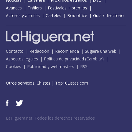
Noticias
Cartelera
Próximos estrenos
DVD
Avances
Tráilers
Festivales + premios
Actores y actrices
Carteles
Box-office
Guía / directorio
Contacto
Redacción
Recomienda
Sugiere una web
Aspectos legales
Política de privacidad
(
Cambiar
)
Cookies
Publicidad y webmasters
RSS
Otros servicios:
Chistes
|
Top10Listas.com
LaHiguera.net. Todos los derechos reservados