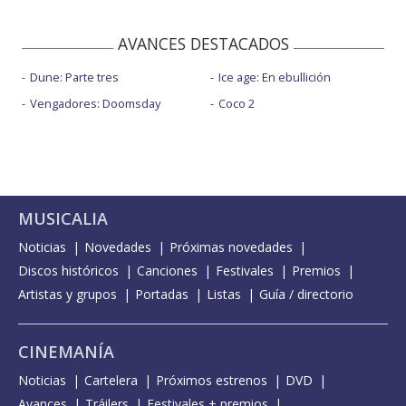
AVANCES DESTACADOS
Dune: Parte tres
Ice age: En ebullición
Vengadores: Doomsday
Coco 2
MUSICALIA
Noticias
Novedades
Próximas novedades
Discos históricos
Canciones
Festivales
Premios
Artistas y grupos
Portadas
Listas
Guía / directorio
CINEMANÍA
Noticias
Cartelera
Próximos estrenos
DVD
Avances
Tráilers
Festivales + premios