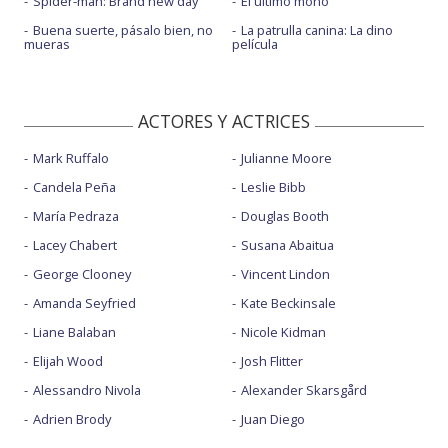
Spider-man: Brand new day
El último mono
Buena suerte, pásalo bien, no
La patrulla canina: La dino
mueras
película
ACTORES Y ACTRICES
Mark Ruffalo
Julianne Moore
Candela Peña
Leslie Bibb
María Pedraza
Douglas Booth
Lacey Chabert
Susana Abaitua
George Clooney
Vincent Lindon
Amanda Seyfried
Kate Beckinsale
Liane Balaban
Nicole Kidman
Elijah Wood
Josh Flitter
Alessandro Nivola
Alexander Skarsgård
Adrien Brody
Juan Diego