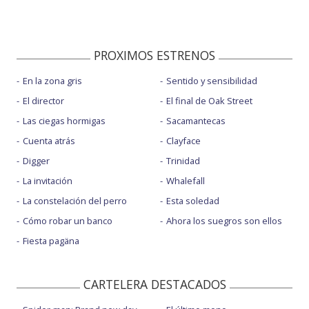
PROXIMOS ESTRENOS
En la zona gris
Sentido y sensibilidad
El director
El final de Oak Street
Las ciegas hormigas
Sacamantecas
Cuenta atrás
Clayface
Digger
Trinidad
La invitación
Whalefall
La constelación del perro
Esta soledad
Cómo robar un banco
Ahora los suegros son ellos
Fiesta pagäna
CARTELERA DESTACADOS