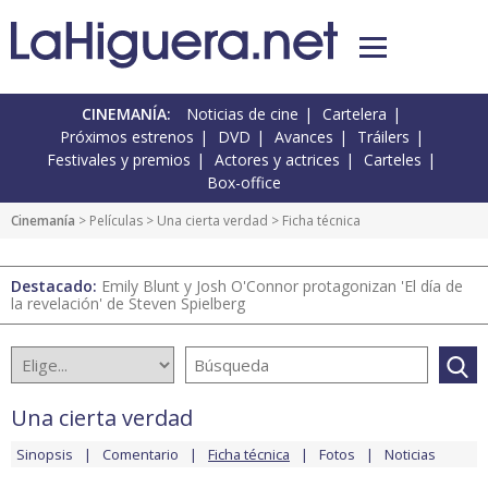
CINEMANÍA:
Noticias de cine
Cartelera
Próximos estrenos
DVD
Avances
Tráilers
Festivales y premios
Actores y actrices
Carteles
Box-office
Cinemanía
> Películas >
Una cierta verdad
> Ficha técnica
Destacado:
Emily Blunt y Josh O'Connor protagonizan 'El día de
la revelación' de Steven Spielberg
Una cierta verdad
Sinopsis
Comentario
Ficha técnica
Fotos
Noticias