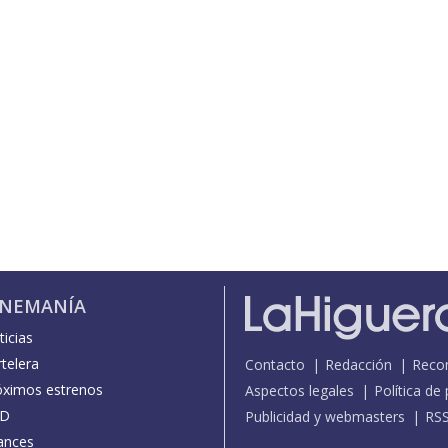
INEMANÍA
icias
telera
Contacto
Redacción
Reco
óximos estrenos
Aspectos legales
Política de
D
Publicidad y webmasters
RS
ances