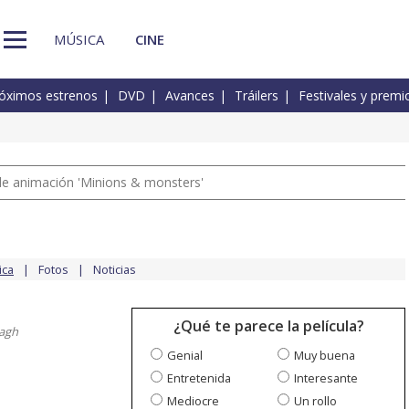
MÚSICA
CINE
óximos estrenos
DVD
Avances
Tráilers
Festivales y premi
a de animación 'Minions & monsters'
ica
Fotos
Noticias
¿Qué te parece la película?
agh
Genial
Muy buena
Entretenida
Interesante
Mediocre
Un rollo