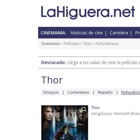
CINEMANÍA:
Noticias de cine
Cartelera
Pr
Cinemanía
> Películas >
Thor
> Ficha técnica
Destacado:
Llega a las salas de cine la películ
Thor
Sinopsis
Comentario
Reparto
Ficha técn
Thor
Dirigida por
Kenneth Bran