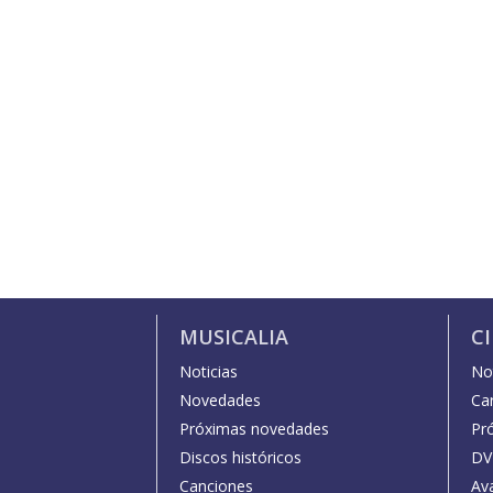
MUSICALIA
C
Noticias
Not
Novedades
Car
Próximas novedades
Pr
Discos históricos
DV
Canciones
Av