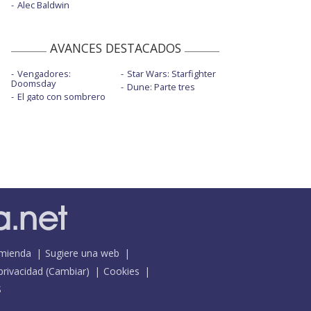
Alec Baldwin
AVANCES DESTACADOS
Vengadores:
Star Wars: Starfighter
Doomsday
Dune: Parte tres
El gato con sombrero
mienda
Sugiere una web
 privacidad
(
Cambiar
)
Cookies
S