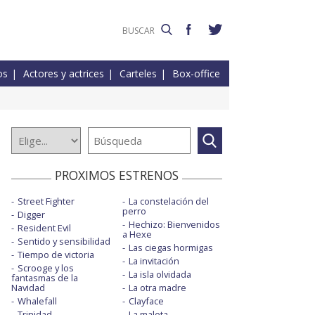
os
Actores y actrices
Carteles
Box-office
PROXIMOS ESTRENOS
Street Fighter
La constelación del
perro
Digger
Hechizo: Bienvenidos
Resident Evil
a Hexe
Sentido y sensibilidad
Las ciegas hormigas
Tiempo de victoria
La invitación
Scrooge y los
La isla olvidada
fantasmas de la
Navidad
La otra madre
Whalefall
Clayface
Trinidad
La maleta