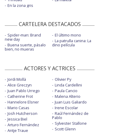
En la zona gris
CARTELERA DESTACADOS
Spider-man: Brand
El último mono
new day
La patrulla canina: La
Buena suerte, pásalo
dino película
bien, no mueras
ACTORES Y ACTRICES
Jordi Mollà
Olivier Py
Alice Greczyn
Linda Cardellini
Juan Pablo Urrego
Paula Cancio
Catherine Frot
Malena Alterio
Hannelore Elsner
Juan Luis Galiardo
Mario Casas
Irene Escolar
Josh Hutcherson
Raúl Fernández de
Pablo
Jessica Biel
Sylvester Stallone
Arturo Fernández
Scott Glenn
Antje Traue