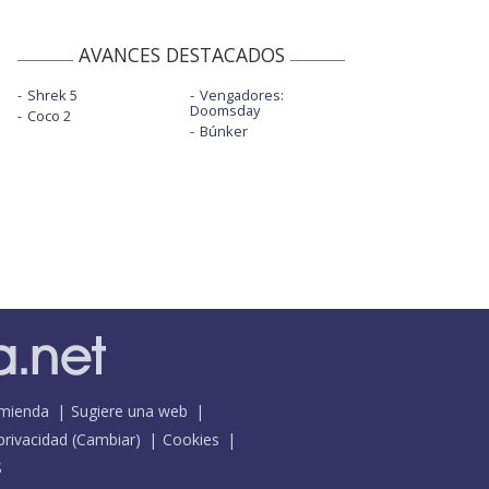
AVANCES DESTACADOS
Shrek 5
Vengadores:
Doomsday
Coco 2
Búnker
mienda
Sugiere una web
 privacidad
(
Cambiar
)
Cookies
S