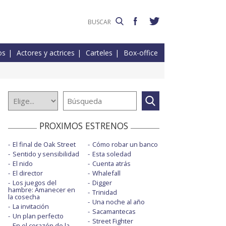
os
Actores y actrices
Carteles
Box-office
PROXIMOS ESTRENOS
El final de Oak Street
Cómo robar un banco
Sentido y sensibilidad
Esta soledad
El nido
Cuenta atrás
El director
Whalefall
Los juegos del
Digger
hambre: Amanecer en
Trinidad
la cosecha
Una noche al año
La invitación
Sacamantecas
Un plan perfecto
Street Fighter
En el corazón de la