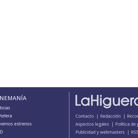
INEMANÍA
icias
telera
Contacto
Redacción
Reco
óximos estrenos
Aspectos legales
Política de
D
Publicidad y webmasters
RS