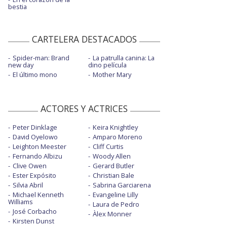
bestia
CARTELERA DESTACADOS
Spider-man: Brand
La patrulla canina: La
new day
dino película
El último mono
Mother Mary
ACTORES Y ACTRICES
Peter Dinklage
Keira Knightley
David Oyelowo
Amparo Moreno
Leighton Meester
Cliff Curtis
Fernando Albizu
Woody Allen
Clive Owen
Gerard Butler
Ester Expósito
Christian Bale
Silvia Abril
Sabrina Garciarena
Michael Kenneth
Evangeline Lilly
Williams
Laura de Pedro
José Corbacho
Àlex Monner
Kirsten Dunst