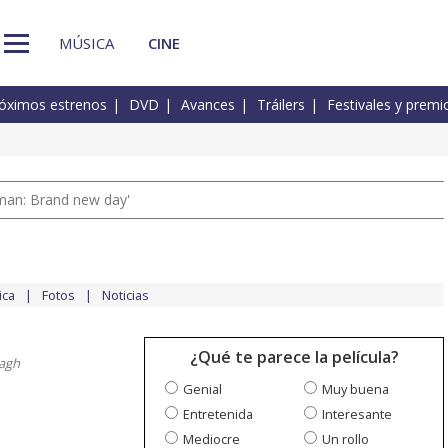
MÚSICA
CINE
óximos estrenos
DVD
Avances
Tráilers
Festivales y premi
man: Brand new day'
ica
Fotos
Noticias
¿Qué te parece la película?
agh
Genial
Muy buena
Entretenida
Interesante
Mediocre
Un rollo