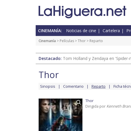
CINEMANÍA:
Noticias de cine
Cartelera
Pr
Cinemanía
> Películas >
Thor
> Reparto
Destacado:
Tom Holland y Zendaya en 'Spider-
Thor
Sinopsis
Comentario
Reparto
Ficha técn
Thor
Dirigida por
Kenneth Bran