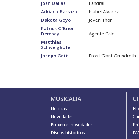
Josh Dallas
Fandral
Adriana Barraza
Isabel Alvarez
Dakota Goyo
Joven Thor
Patrick O'Brien
Demsey
Agente Cale
Matthias
Schweighöfer
Joseph Gatt
Frost Giant Grundroth
MUSICALIA
C
Noticias
Not
Novedades
Car
Próximas novedades
Pr
Discos históricos
DV