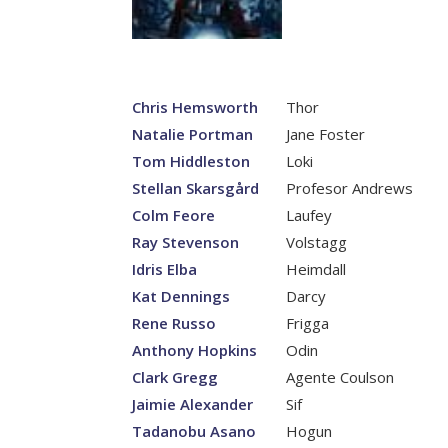
Chris Hemsworth
Thor
Natalie Portman
Jane Foster
Tom Hiddleston
Loki
Stellan Skarsgård
Profesor Andrews
Colm Feore
Laufey
Ray Stevenson
Volstagg
Idris Elba
Heimdall
Kat Dennings
Darcy
Rene Russo
Frigga
Anthony Hopkins
Odin
Clark Gregg
Agente Coulson
Jaimie Alexander
Sif
Tadanobu Asano
Hogun