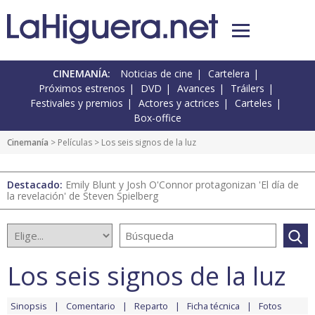
CINEMANÍA:
Noticias de cine
Cartelera
Próximos estrenos
DVD
Avances
Tráilers
Festivales y premios
Actores y actrices
Carteles
Box-office
Cinemanía
> Películas > Los seis signos de la luz
Destacado:
Emily Blunt y Josh O'Connor protagonizan 'El día de
la revelación' de Steven Spielberg
Los seis signos de la luz
Sinopsis
Comentario
Reparto
Ficha técnica
Fotos