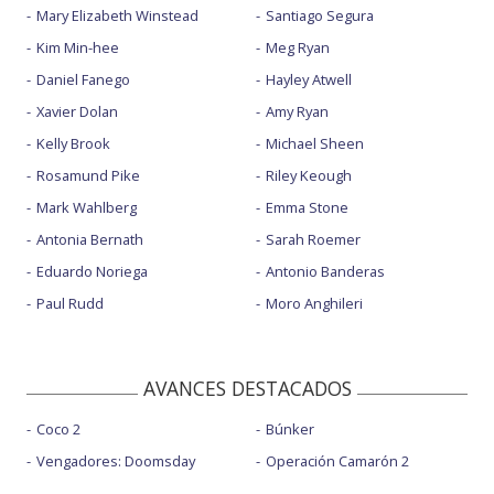
Mary Elizabeth Winstead
Santiago Segura
Kim Min-hee
Meg Ryan
Daniel Fanego
Hayley Atwell
Xavier Dolan
Amy Ryan
Kelly Brook
Michael Sheen
Rosamund Pike
Riley Keough
Mark Wahlberg
Emma Stone
Antonia Bernath
Sarah Roemer
Eduardo Noriega
Antonio Banderas
Paul Rudd
Moro Anghileri
AVANCES DESTACADOS
Coco 2
Búnker
Vengadores: Doomsday
Operación Camarón 2