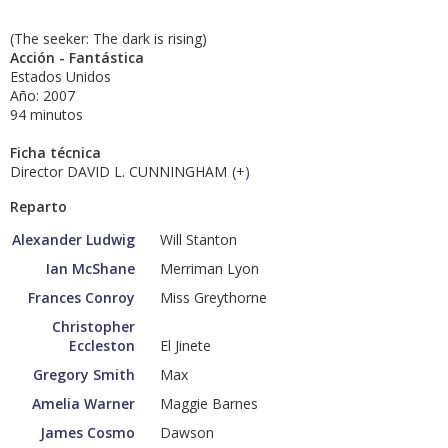
(The seeker: The dark is rising)
Acción - Fantástica
Estados Unidos
Año: 2007
94 minutos
Ficha técnica
Director DAVID L. CUNNINGHAM
(
+
)
Reparto
Alexander Ludwig
Will Stanton
Ian McShane
Merriman Lyon
Frances Conroy
Miss Greythorne
Christopher
Eccleston
El Jinete
Gregory Smith
Max
Amelia Warner
Maggie Barnes
James Cosmo
Dawson