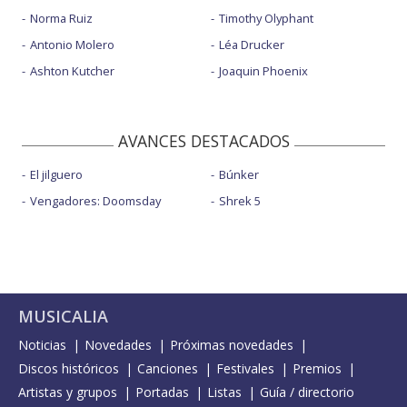
Norma Ruiz
Timothy Olyphant
Antonio Molero
Léa Drucker
Ashton Kutcher
Joaquin Phoenix
AVANCES DESTACADOS
El jilguero
Búnker
Vengadores: Doomsday
Shrek 5
MUSICALIA
Noticias
Novedades
Próximas novedades
Discos históricos
Canciones
Festivales
Premios
Artistas y grupos
Portadas
Listas
Guía / directorio