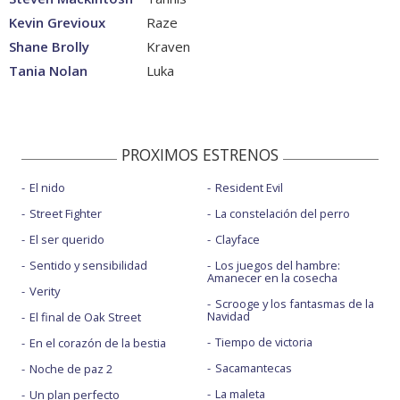
Kevin Grevioux
Raze
Shane Brolly
Kraven
Tania Nolan
Luka
PROXIMOS ESTRENOS
El nido
Resident Evil
Street Fighter
La constelación del perro
El ser querido
Clayface
Sentido y sensibilidad
Los juegos del hambre:
Amanecer en la cosecha
Verity
Scrooge y los fantasmas de la
Navidad
El final de Oak Street
Tiempo de victoria
En el corazón de la bestia
Sacamantecas
Noche de paz 2
La maleta
Un plan perfecto