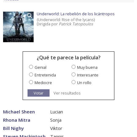
Underworld: La rebelión de los licántropos
(Underworld: Rise of the lycans)
Dirigida por
Patrick Tatopoulos
¿Qué te parece la película?
Genial
Muy buena
Entretenida
Interesante
Mediocre
Un rollo
Votar
Ver resultados
Michael Sheen
Lucian
Rhona Mitra
Sonja
Bill Nighy
Viktor
Steven Mackintosh
Tannis