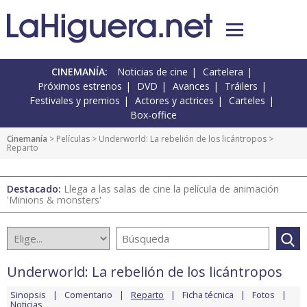
CINEMANÍA:
Noticias de cine
Cartelera
Próximos estrenos
DVD
Avances
Tráilers
Festivales y premios
Actores y actrices
Carteles
Box-office
Cinemanía
> Películas >
Underworld: La rebelión de los licántropos
>
Reparto
Destacado:
Llega a las salas de cine la película de animación
'Minions & monsters'
Underworld: La rebelión de los licántropos
Sinopsis
Comentario
Reparto
Ficha técnica
Fotos
Noticias