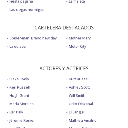
Fiesta pagäna
La maleta
Las ciegas hormigas
CARTELERA DESTACADOS
Spider-man: Brand new day
Mother Mary
La odisea
Motor City
ACTORES Y ACTRICES
Blake Lively
Kurt Russell
Keri Russell
Ashley Scott
Hugh Grant
Will Smith
María Morales
Urko Olazabal
Bar Paly
El Langui
Jérémie Renier
Mathieu Amalric