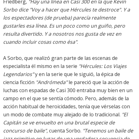
Friedberg,
"Hay una línea en Casi 300 en la que Kevin
Sorbo dice
"Voy a hacer que Hércules te destroce"
. Y a
los espectadores (de prueba) parecía realmente
gustarles esa línea. Es un poco como un guiño, pero
resulta divertido. Y a nosotros nos gusta de vez en
cuando incluir cosas como ésa"
.
A Sorbo, que realizó gran parte de las escenas de
especialista él mismo en la serie
"Hércules: Los Viajes
Legendarios"
y en la serie que le siguió, la épica de
ciencia ficción
"Andrómeda"
le pareció que la acción de
luchas con espadas de Casi 300 entraba muy bien en un
campo en el que se sentía cómodo. Pero, además de la
acción habitual de heroicidades, tenía que vérselas con
un modo de combate muy alejado de lo tradicional.
"El
Capitán se ve envuelto en una brutal especie de
concurso de baile"
, cuenta Sorbo.
"Tenemos un baile de
jazz primitivo en lugar de una verdadera secuencia de