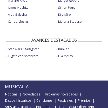
Martiño Rivas
Margot Robbie
James Nesbitt
Simon Pegg
Alba Galocha
Kira Miró
Carlos Iglesias
Martina Stoessel
AVANCES DESTACADOS
Star Wars: Starfighter
Búnker
El gato con sombrero
Ella McCay
MUSICALIA
Noticias
Novedades
Próximas novedades
Discos históricos
Canciones
Festivales
Premios
Artistas y grupos
Portadas
Listas
Guía / directorio