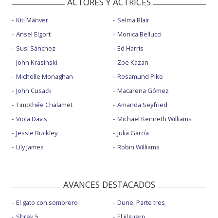
ACTORES Y ACTRICES
Kiti Mánver
Selma Blair
Ansel Elgort
Monica Bellucci
Susi Sánchez
Ed Harris
John Krasinski
Zoe Kazan
Michelle Monaghan
Rosamund Pike
John Cusack
Macarena Gómez
Timothée Chalamet
Amanda Seyfried
Viola Davis
Michael Kenneth Williams
Jessie Buckley
Julia García
Lily James
Robin Williams
AVANCES DESTACADOS
El gato con sombrero
Dune: Parte tres
Shrek 5
El jilguero