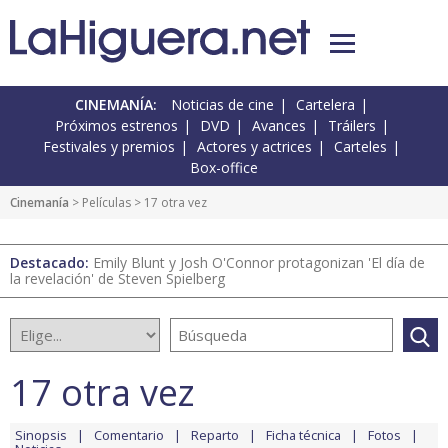
CINEMANÍA:
Noticias de cine
Cartelera
Próximos estrenos
DVD
Avances
Tráilers
Festivales y premios
Actores y actrices
Carteles
Box-office
Cinemanía
> Películas > 17 otra vez
Destacado:
Emily Blunt y Josh O'Connor protagonizan 'El día de
la revelación' de Steven Spielberg
17 otra vez
Sinopsis
Comentario
Reparto
Ficha técnica
Fotos