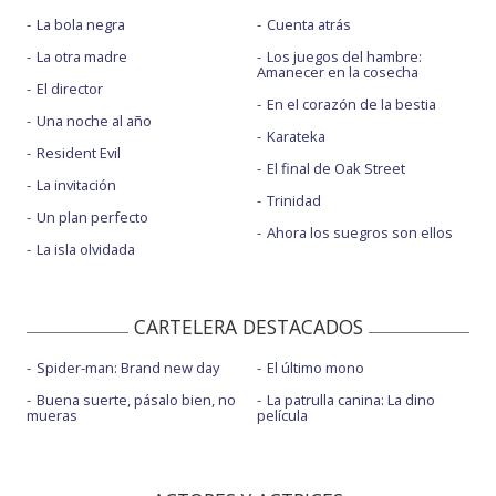
La bola negra
Cuenta atrás
La otra madre
Los juegos del hambre:
Amanecer en la cosecha
El director
En el corazón de la bestia
Una noche al año
Karateka
Resident Evil
El final de Oak Street
La invitación
Trinidad
Un plan perfecto
Ahora los suegros son ellos
La isla olvidada
CARTELERA DESTACADOS
Spider-man: Brand new day
El último mono
Buena suerte, pásalo bien, no
La patrulla canina: La dino
mueras
película