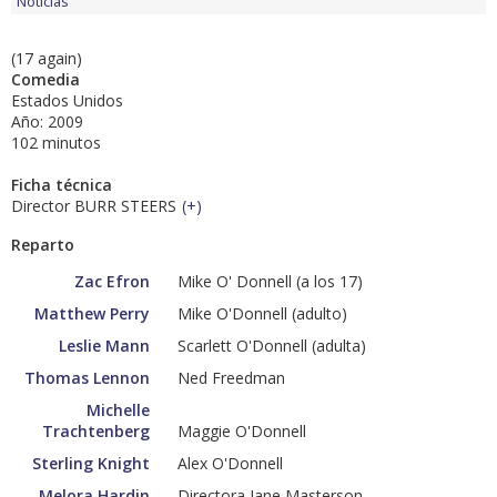
Noticias
(17 again)
Comedia
Estados Unidos
Año: 2009
102 minutos
Ficha técnica
Director BURR STEERS
(
+
)
Reparto
Zac Efron
Mike O' Donnell (a los 17)
Matthew Perry
Mike O'Donnell (adulto)
Leslie Mann
Scarlett O'Donnell (adulta)
Thomas Lennon
Ned Freedman
Michelle
Trachtenberg
Maggie O'Donnell
Sterling Knight
Alex O'Donnell
Melora Hardin
Directora Jane Masterson