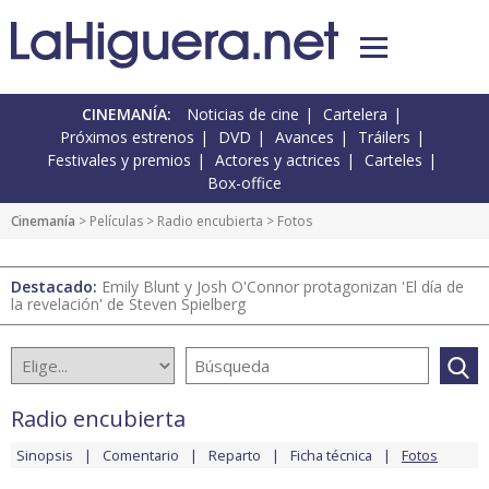
CINEMANÍA:
Noticias de cine
Cartelera
Próximos estrenos
DVD
Avances
Tráilers
Festivales y premios
Actores y actrices
Carteles
Box-office
Cinemanía
> Películas >
Radio encubierta
> Fotos
Destacado:
Emily Blunt y Josh O'Connor protagonizan 'El día de
la revelación' de Steven Spielberg
Radio encubierta
Sinopsis
Comentario
Reparto
Ficha técnica
Fotos