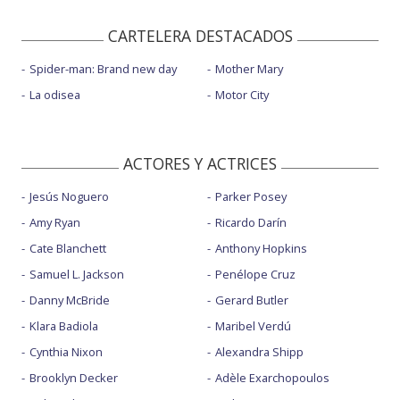
CARTELERA DESTACADOS
Spider-man: Brand new day
Mother Mary
La odisea
Motor City
ACTORES Y ACTRICES
Jesús Noguero
Parker Posey
Amy Ryan
Ricardo Darín
Cate Blanchett
Anthony Hopkins
Samuel L. Jackson
Penélope Cruz
Danny McBride
Gerard Butler
Klara Badiola
Maribel Verdú
Cynthia Nixon
Alexandra Shipp
Brooklyn Decker
Adèle Exarchopoulos