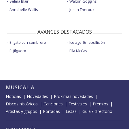
Selma Blair
Walton Goggins
Annabelle Wallis
Justin Theroux
AVANCES DESTACADOS
El gato con sombrero
Ice age: En ebullición
El jilguero
Ella McCay
MUSICALIA
Noticias
Novedades
Próximas novedades
Discos históricos
Canciones
Festivales
Premios
Artistas y grupos
Portadas
Listas
Guía / directorio