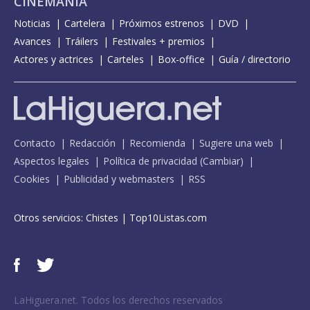
CINEMANÍA
Noticias
Cartelera
Próximos estrenos
DVD
Avances
Tráilers
Festivales + premios
Actores y actrices
Carteles
Box-office
Guía / directorio
Contacto
Redacción
Recomienda
Sugiere una web
Aspectos legales
Política de privacidad
(
Cambiar
)
Cookies
Publicidad y webmasters
RSS
Otros servicios:
Chistes
|
Top10Listas.com
LaHiguera.net. Todos los derechos reservados