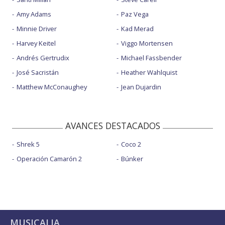
Amy Adams
Paz Vega
Minnie Driver
Kad Merad
Harvey Keitel
Viggo Mortensen
Andrés Gertrudix
Michael Fassbender
José Sacristán
Heather Wahlquist
Matthew McConaughey
Jean Dujardin
AVANCES DESTACADOS
Shrek 5
Coco 2
Operación Camarón 2
Búnker
MUSICALIA