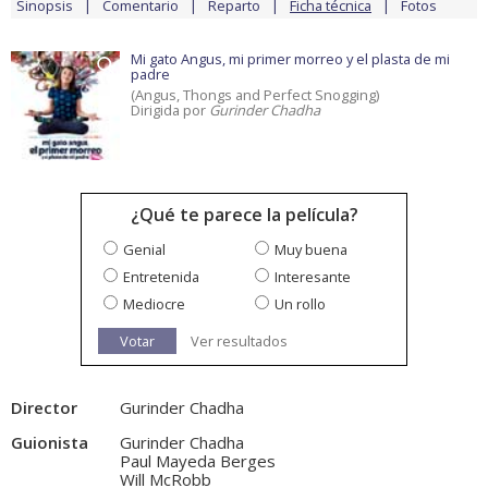
Sinopsis
Comentario
Reparto
Ficha técnica
Fotos
Mi gato Angus, mi primer morreo y el plasta de mi
padre
(Angus, Thongs and Perfect Snogging)
Dirigida por
Gurinder Chadha
¿Qué te parece la película?
Genial
Muy buena
Entretenida
Interesante
Mediocre
Un rollo
Votar
Ver resultados
Director
Gurinder Chadha
Guionista
Gurinder Chadha
Paul Mayeda Berges
Will McRobb