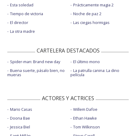
Esta soledad
Prácticamente magia 2
Tiempo de victoria
Noche de paz 2
El director
Las ciegas hormigas
La otra madre
CARTELERA DESTACADOS
Spider-man: Brand new day
El último mono
Buena suerte, pásalo bien, no
La patrulla canina: La dino
mueras
película
ACTORES Y ACTRICES
Mario Casas
Willem Dafoe
Doona Bae
Ethan Hawke
Jessica Biel
Tom Wilkinson
Santi Millán
Steve Carell