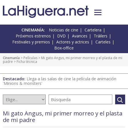
CINEMANÍA:
Noticias de cine
Cartelera
Próximos estrenos
DVD
Avances
Tráilers
Festivales y premios
Actores y actrices
Carteles
Box-office
Cinemanía
> Películas >
Mi gato Angus, mi primer morreo y el plasta de mi
padre
> Ficha técnica
Destacado:
Llega a las salas de cine la película de animación
'Minions & monsters'
Mi gato Angus, mi primer morreo y el plasta
de mi padre