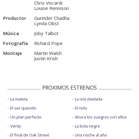
Chris Viscardi
Louise Rennison
Productor
Gurinder Chadha
Lynda Obst
Música
Joby Talbot
Fotografía
Richard Pope
Montaje
Martin Walsh
Justin Krish
PROXIMOS ESTRENOS
La maleta
La isla olvidada
El ser querido
El nido
Un plan perfecto
Ahora los suegros son ellos
Verity
La bola negra
El final de Oak Street
Una noche al año