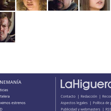
INEMANÍA
icias
telera
Contacto
Redacción
Reco
óximos estrenos
Aspectos legales
Política de
D
Publicidad y webmasters
RS