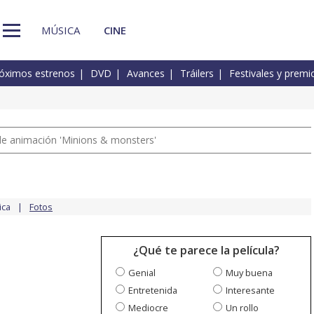
MÚSICA
CINE
óximos estrenos
DVD
Avances
Tráilers
Festivales y premi
a de animación 'Minions & monsters'
ica
Fotos
¿Qué te parece la película?
Genial
Muy buena
Entretenida
Interesante
Mediocre
Un rollo