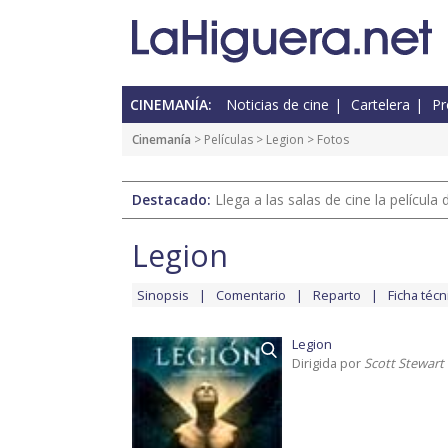
CINEMANÍA:
Noticias de cine
Cartelera
Pr
Cinemanía
> Películas >
Legion
> Fotos
Destacado:
Llega a las salas de cine la películ
Legion
Sinopsis
Comentario
Reparto
Ficha técn
Legion
Dirigida por
Scott Stewart