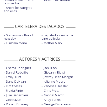
la cosecha
Ahora los suegros
son ellos
CARTELERA DESTACADOS
Spider-man: Brand
La patrulla canina: La
new day
dino película
El último mono
Mother Mary
ACTORES Y ACTRICES
Chema Rodríguez
Jack Black
Daniel Radcliffe
Giovanni Ribisi
Emily Blunt
Jeffrey Dean Morgan
Dane DeHaan
Julianne Moore
Kim Coates
Vanessa Hessler
Freida Pinto
Chris Pratt
Julie Depardieu
Gabriel Macht
Zoe Kazan
Andy Serkis
Robert Downey Jr.
George Pistereanu