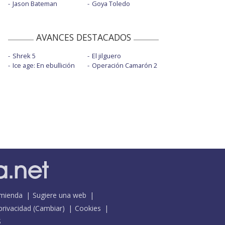
Jason Bateman
Goya Toledo
AVANCES DESTACADOS
Shrek 5
El jilguero
Ice age: En ebullición
Operación Camarón 2
mienda
Sugiere una web
 privacidad
(
Cambiar
)
Cookies
S