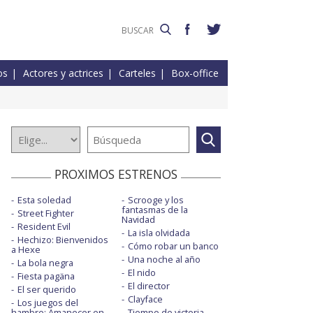
os
Actores y actrices
Carteles
Box-office
PROXIMOS ESTRENOS
Esta soledad
Scrooge y los
fantasmas de la
Street Fighter
Navidad
Resident Evil
La isla olvidada
Hechizo: Bienvenidos
Cómo robar un banco
a Hexe
Una noche al año
La bola negra
El nido
Fiesta pagäna
El director
El ser querido
Clayface
Los juegos del
hambre: Amanecer en
Tiempo de victoria