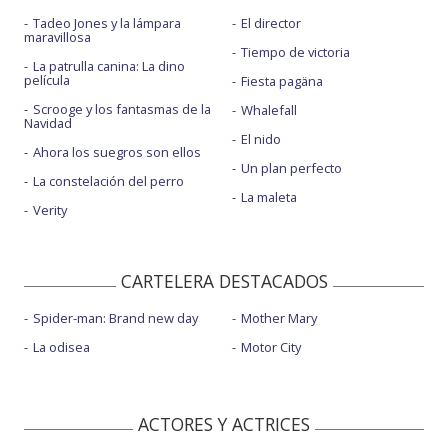
Tadeo Jones y la lámpara
El director
maravillosa
Tiempo de victoria
La patrulla canina: La dino
película
Fiesta pagäna
Scrooge y los fantasmas de la
Whalefall
Navidad
El nido
Ahora los suegros son ellos
Un plan perfecto
La constelación del perro
La maleta
Verity
CARTELERA DESTACADOS
Spider-man: Brand new day
Mother Mary
La odisea
Motor City
ACTORES Y ACTRICES