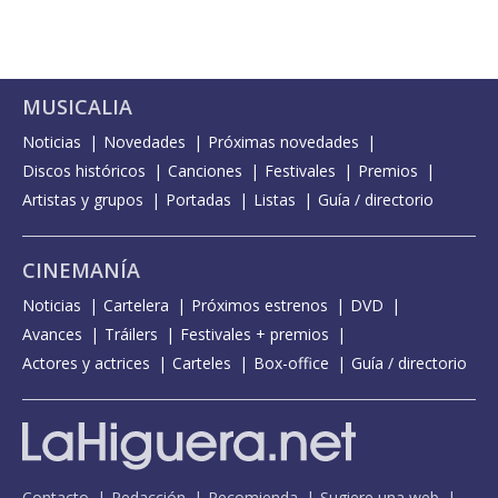
MUSICALIA
Noticias
Novedades
Próximas novedades
Discos históricos
Canciones
Festivales
Premios
Artistas y grupos
Portadas
Listas
Guía / directorio
CINEMANÍA
Noticias
Cartelera
Próximos estrenos
DVD
Avances
Tráilers
Festivales + premios
Actores y actrices
Carteles
Box-office
Guía / directorio
Contacto
Redacción
Recomienda
Sugiere una web