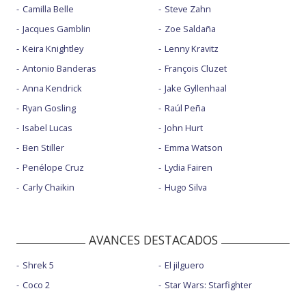
Camilla Belle
Steve Zahn
Jacques Gamblin
Zoe Saldaña
Keira Knightley
Lenny Kravitz
Antonio Banderas
François Cluzet
Anna Kendrick
Jake Gyllenhaal
Ryan Gosling
Raúl Peña
Isabel Lucas
John Hurt
Ben Stiller
Emma Watson
Penélope Cruz
Lydia Fairen
Carly Chaikin
Hugo Silva
AVANCES DESTACADOS
Shrek 5
El jilguero
Coco 2
Star Wars: Starfighter