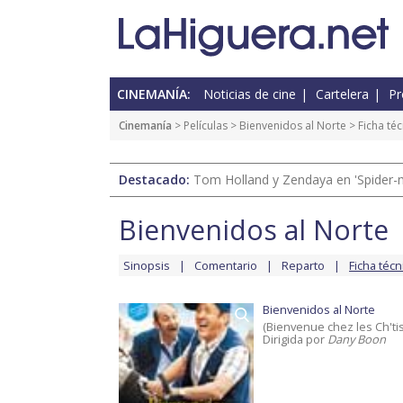
CINEMANÍA:
Noticias de cine
Cartelera
Pr
Cinemanía
> Películas >
Bienvenidos al Norte
> Ficha téc
Destacado:
Tom Holland y Zendaya en 'Spider-
Bienvenidos al Norte
Sinopsis
Comentario
Reparto
Ficha técn
Bienvenidos al Norte
(Bienvenue chez les Ch'tis
Dirigida por
Dany Boon