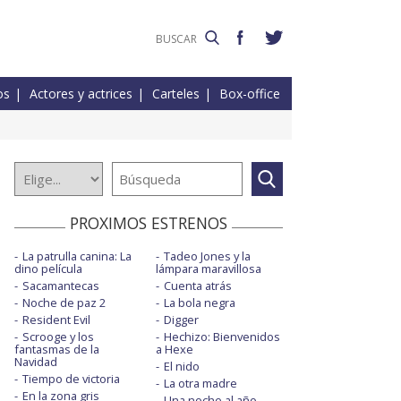
os
Actores y actrices
Carteles
Box-office
PROXIMOS ESTRENOS
La patrulla canina: La
Tadeo Jones y la
dino película
lámpara maravillosa
Sacamantecas
Cuenta atrás
Noche de paz 2
La bola negra
Resident Evil
Digger
Scrooge y los
Hechizo: Bienvenidos
fantasmas de la
a Hexe
Navidad
El nido
Tiempo de victoria
La otra madre
En la zona gris
Una noche al año