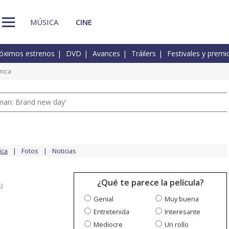
MÚSICA
CINE
óximos estrenos
DVD
Avances
Tráilers
Festivales y premi
nica
man: Brand new day'
ica
Fotos
Noticias
¿Qué te parece la película?
)
Genial
Muy buena
Entretenida
Interesante
Mediocre
Un rollo