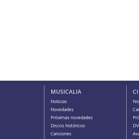
MUSICALIA
C
Noticias
Not
Novedades
Car
Próximas novedades
Pr
Discos históricos
DV
Canciones
Av