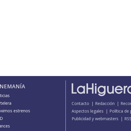
INEMANÍA
icias
telera
Contacto
Redacción
Reco
óximos estrenos
Aspectos legales
Política de
D
Publicidad y webmasters
RS
ances