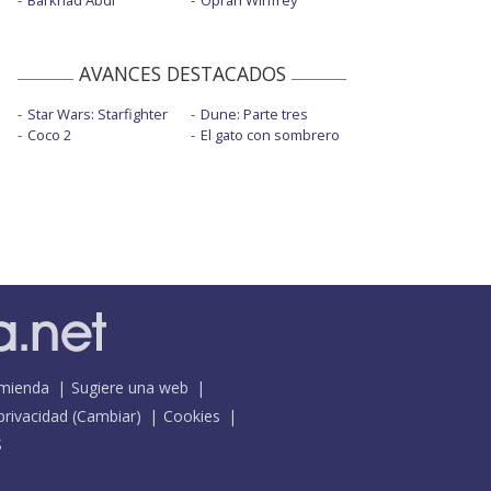
Barkhad Abdi
Oprah Winfrey
AVANCES DESTACADOS
Star Wars: Starfighter
Dune: Parte tres
Coco 2
El gato con sombrero
mienda
Sugiere una web
 privacidad
(
Cambiar
)
Cookies
S