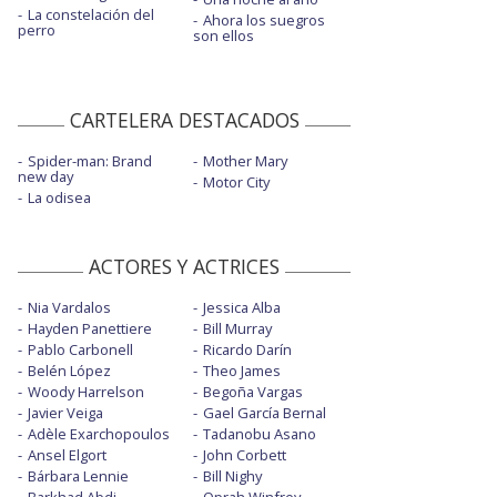
La constelación del
Ahora los suegros
perro
son ellos
CARTELERA DESTACADOS
Spider-man: Brand
Mother Mary
new day
Motor City
La odisea
ACTORES Y ACTRICES
Nia Vardalos
Jessica Alba
Hayden Panettiere
Bill Murray
Pablo Carbonell
Ricardo Darín
Belén López
Theo James
Woody Harrelson
Begoña Vargas
Javier Veiga
Gael García Bernal
Adèle Exarchopoulos
Tadanobu Asano
Ansel Elgort
John Corbett
Bárbara Lennie
Bill Nighy