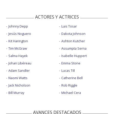
ACTORES Y ACTRICES
Johnny Depp
Luis Tosar
Jesús Noguero
Dakota Johnson
Kit Harington
Ashton Kutcher
Tim McGraw
Assumpta Serna
Salma Hayek
Isabelle Huppert
Johan Libéreau
Emma Stone
Adam Sandler
Lucas Till
Naomi Watts
Catherine Bell
Jack Nicholson
Rob Riggle
Bill Murray
Michael Cera
AVANCES DESTACADOS