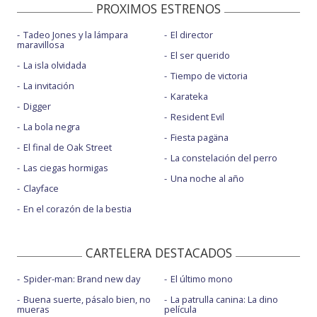
PROXIMOS ESTRENOS
Tadeo Jones y la lámpara
El director
maravillosa
El ser querido
La isla olvidada
Tiempo de victoria
La invitación
Karateka
Digger
Resident Evil
La bola negra
Fiesta pagäna
El final de Oak Street
La constelación del perro
Las ciegas hormigas
Una noche al año
Clayface
En el corazón de la bestia
CARTELERA DESTACADOS
Spider-man: Brand new day
El último mono
Buena suerte, pásalo bien, no
La patrulla canina: La dino
mueras
película