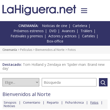
CINEMANÍA:
Noticias de cine
Cartelera
Próximos estrenos
DVD
Avances
Tráilers
Festivales y premios
Actores y actrices
Carteles
Box-office
Cinemanía
> Películas >
Bienvenidos al Norte
> Fotos
Destacado:
Tom Holland y Zendaya en 'Spider-man: Brand new
day'
Bienvenidos al Norte
Sinopsis
Comentario
Reparto
Ficha técnica
Fotos
Noticias