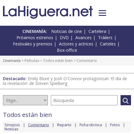
CINEMANÍA:
Noticias de cine
Cartelera
Próximos estrenos
DVD
Avances
Tráilers
Festivales y premios
Actores y actrices
Carteles
Box-office
Cinemanía
> Películas >
Todos están bien
> Comentario
Destacado:
Emily Blunt y Josh O'Connor protagonizan 'El día de
la revelación' de Steven Spielberg
Todos están bien
Sinopsis
Comentario
Reparto
Ficha técnica
Fotos
Noticias