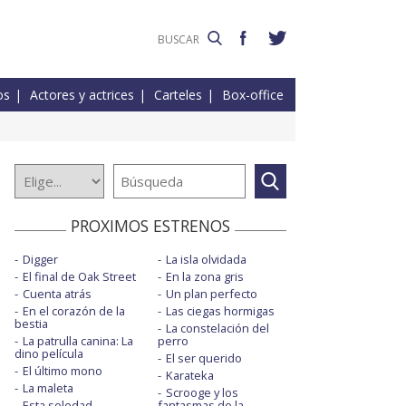
os
Actores y actrices
Carteles
Box-office
PROXIMOS ESTRENOS
Digger
La isla olvidada
El final de Oak Street
En la zona gris
Cuenta atrás
Un plan perfecto
En el corazón de la
Las ciegas hormigas
bestia
La constelación del
La patrulla canina: La
perro
dino película
El ser querido
El último mono
Karateka
La maleta
Scrooge y los
Esta soledad
fantasmas de la