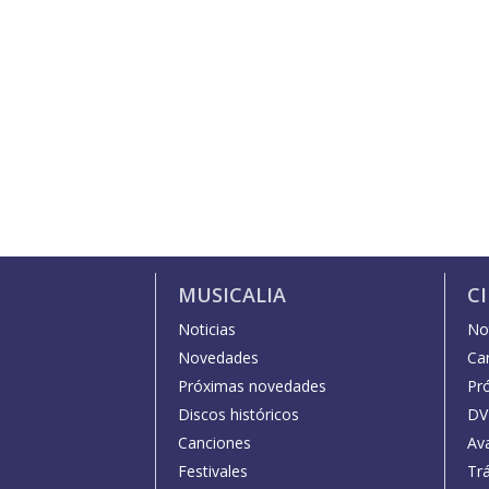
MUSICALIA
C
Noticias
Not
Novedades
Car
Próximas novedades
Pr
Discos históricos
DV
Canciones
Av
Festivales
Trá