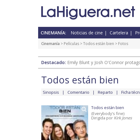
CINEMANÍA:
Noticias de cine
Cartelera
Pr
Cinemanía
> Películas >
Todos están bien
> Fotos
Destacado:
Emily Blunt y Josh O'Connor protagon
Todos están bien
Sinopsis
Comentario
Reparto
Ficha técn
Todos están bien
(Everybody's fine)
Dirigida por
Kirk Jones