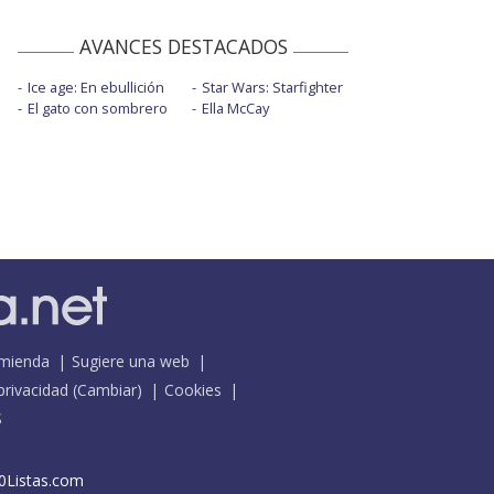
AVANCES DESTACADOS
Ice age: En ebullición
Star Wars: Starfighter
El gato con sombrero
Ella McCay
mienda
Sugiere una web
 privacidad
(
Cambiar
)
Cookies
S
0Listas.com