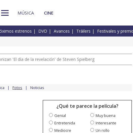
MÚSICA
CINE
óximos estrenos
DVD
Avances
Tráilers
Festivales y premi
izan 'El día de la revelación' de Steven Spielberg
ica
Fotos
Noticias
¿Qué te parece la película?
Genial
Muy buena
Entretenida
Interesante
Mediocre
Un rollo