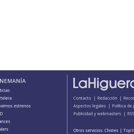
INEMANÍA
icias
telera
Contacto
Redacción
Reco
óximos estrenos
Aspectos legales
Política de
D
Publicidad y webmasters
RS
ances
ilers
Otros servicios:
Chistes
|
Top1