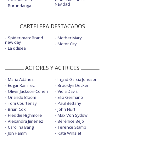
Navidad
Burundanga
CARTELERA DESTACADOS
Spider-man: Brand
Mother Mary
new day
Motor City
La odisea
ACTORES Y ACTRICES
María Adánez
Ingrid García Jonsson
Édgar Ramírez
Brooklyn Decker
Oliver Jackson-Cohen
Viola Davis
Orlando Bloom
Elio Germano
Tom Courtenay
Paul Bettany
Brian Cox
John Hurt
Freddie Highmore
Max Von Sydow
Alexandra Jiménez
Bérénice Bejo
Carolina Bang
Terence Stamp
Jon Hamm
Kate Winslet