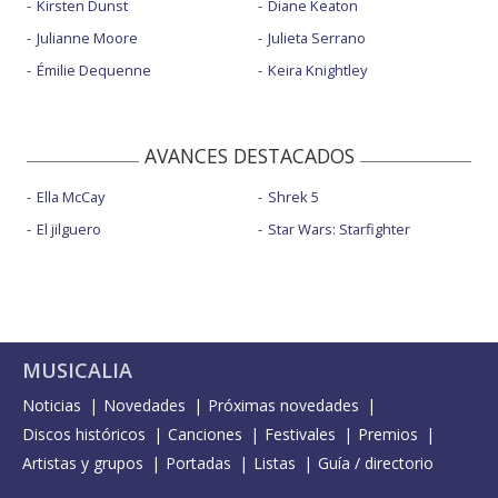
Kirsten Dunst
Diane Keaton
Julianne Moore
Julieta Serrano
Émilie Dequenne
Keira Knightley
AVANCES DESTACADOS
Ella McCay
Shrek 5
El jilguero
Star Wars: Starfighter
MUSICALIA
Noticias
Novedades
Próximas novedades
Discos históricos
Canciones
Festivales
Premios
Artistas y grupos
Portadas
Listas
Guía / directorio