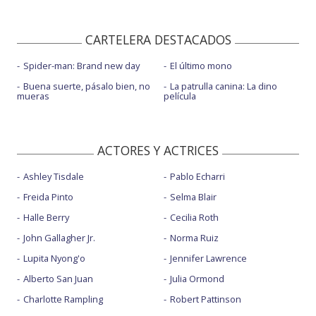
CARTELERA DESTACADOS
Spider-man: Brand new day
El último mono
Buena suerte, pásalo bien, no
La patrulla canina: La dino
mueras
película
ACTORES Y ACTRICES
Ashley Tisdale
Pablo Echarri
Freida Pinto
Selma Blair
Halle Berry
Cecilia Roth
John Gallagher Jr.
Norma Ruiz
Lupita Nyong'o
Jennifer Lawrence
Alberto San Juan
Julia Ormond
Charlotte Rampling
Robert Pattinson