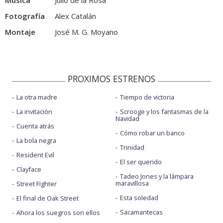
Música
Julio de la Rosa
Fotografía
Alex Catalán
Montaje
José M. G. Moyano
PROXIMOS ESTRENOS
La otra madre
Tiempo de victoria
La invitación
Scrooge y los fantasmas de la
Navidad
Cuenta atrás
Cómo robar un banco
La bola negra
Trinidad
Resident Evil
El ser querido
Clayface
Tadeo Jones y la lámpara
maravillosa
Street Fighter
Esta soledad
El final de Oak Street
Sacamantecas
Ahora los suegros son ellos