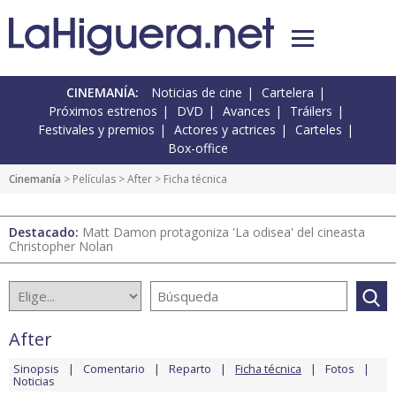
CINEMANÍA:
Noticias de cine
Cartelera
Próximos estrenos
DVD
Avances
Tráilers
Festivales y premios
Actores y actrices
Carteles
Box-office
Cinemanía
> Películas >
After
> Ficha técnica
Destacado:
Matt Damon protagoniza 'La odisea' del cineasta
Christopher Nolan
After
Sinopsis
Comentario
Reparto
Ficha técnica
Fotos
Noticias