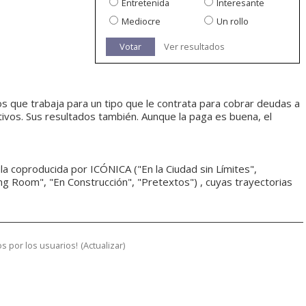
Entretenida
Interesante
Mediocre
Un rollo
Votar
Ver resultados
os que trabaja para un tipo que le contrata para cobrar deudas a
vos. Sus resultados también. Aunque la paga es buena, el
ula coproducida por ICÓNICA ("En la Ciudad sin Límites",
g Room", "En Construcción", "Pretextos") , cuyas trayectorias
s por los usuarios!
(
Actualizar
)