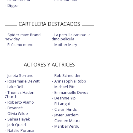
Digger
CARTELERA DESTACADOS
Spider-man: Brand
La patrulla canina: La
new day
dino película
El último mono
Mother Mary
ACTORES Y ACTRICES
Julieta Serrano
Rob Schneider
Rosemarie DeWitt
Annasophia Robb
Lake Bell
Michael Pitt
Thomas Haden
Emmanuelle Devos
Church
Deannie Yip
Roberto Álamo
El Langui
Beyoncé
Ciarán Hinds
Olivia Wilde
Javier Bardem
Salma Hayek
Carmen Maura
Jack Quaid
Maribel Verdú
Natalie Portman