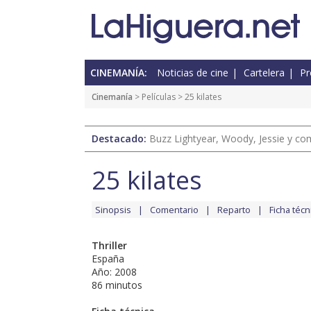
CINEMANÍA:
Noticias de cine
Cartelera
Pr
Cinemanía
> Películas > 25 kilates
Destacado:
Buzz Lightyear, Woody, Jessie y com
25 kilates
Sinopsis
Comentario
Reparto
Ficha técn
Thriller
España
Año: 2008
86 minutos