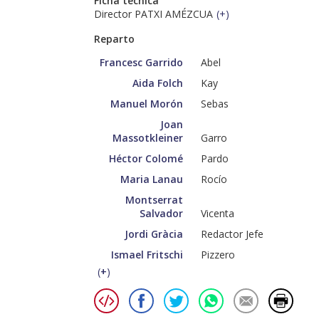
Ficha técnica
Director PATXI AMÉZCUA
(
+
)
Reparto
Francesc Garrido
Abel
Aida Folch
Kay
Manuel Morón
Sebas
Joan
Massotkleiner
Garro
Héctor Colomé
Pardo
Maria Lanau
Rocío
Montserrat
Salvador
Vicenta
Jordi Gràcia
Redactor Jefe
Ismael Fritschi
Pizzero
(
+
)