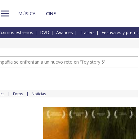
MÚSICA
CINE
óximos estrenos
DVD
Avances
Tráilers
Festivales y premi
pañía se enfrentan a un nuevo reto en 'Toy story 5'
ica
Fotos
Noticias