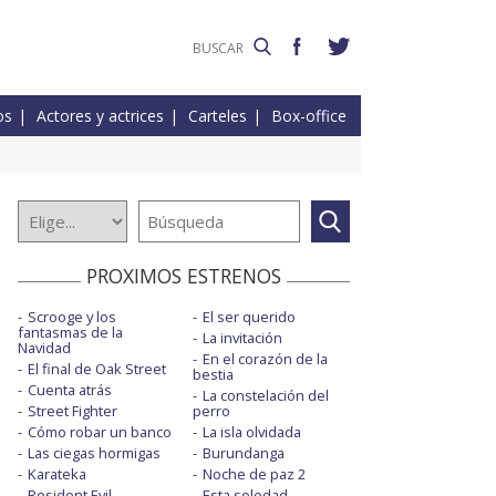
os
Actores y actrices
Carteles
Box-office
PROXIMOS ESTRENOS
Scrooge y los
El ser querido
fantasmas de la
La invitación
Navidad
En el corazón de la
El final de Oak Street
bestia
Cuenta atrás
La constelación del
Street Fighter
perro
Cómo robar un banco
La isla olvidada
Las ciegas hormigas
Burundanga
Karateka
Noche de paz 2
Resident Evil
Esta soledad