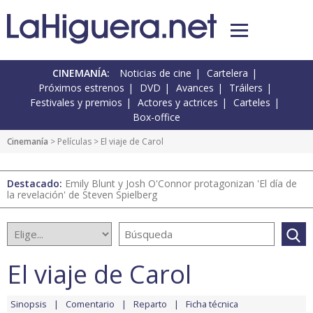
CINEMANÍA:
Noticias de cine
Cartelera
Próximos estrenos
DVD
Avances
Tráilers
Festivales y premios
Actores y actrices
Carteles
Box-office
Cinemanía
> Películas > El viaje de Carol
Destacado:
Emily Blunt y Josh O'Connor protagonizan 'El día de
la revelación' de Steven Spielberg
El viaje de Carol
Sinopsis
Comentario
Reparto
Ficha técnica