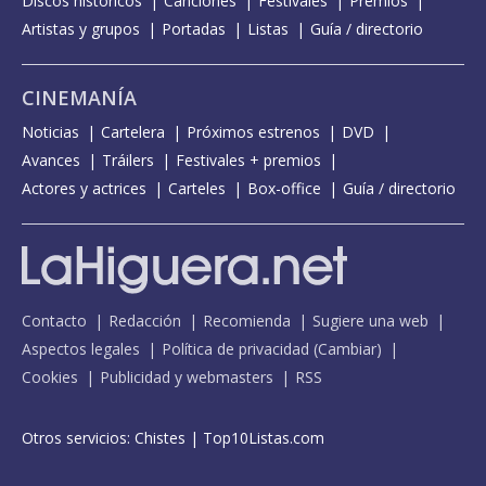
Discos históricos
Canciones
Festivales
Premios
Artistas y grupos
Portadas
Listas
Guía / directorio
CINEMANÍA
Noticias
Cartelera
Próximos estrenos
DVD
Avances
Tráilers
Festivales + premios
Actores y actrices
Carteles
Box-office
Guía / directorio
Contacto
Redacción
Recomienda
Sugiere una web
Aspectos legales
Política de privacidad
(
Cambiar
)
Cookies
Publicidad y webmasters
RSS
Otros servicios:
Chistes
|
Top10Listas.com