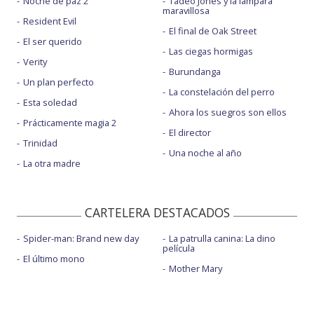
Noche de paz 2
Tadeo Jones y la lámpara
maravillosa
Resident Evil
El final de Oak Street
El ser querido
Las ciegas hormigas
Verity
Burundanga
Un plan perfecto
La constelación del perro
Esta soledad
Ahora los suegros son ellos
Prácticamente magia 2
El director
Trinidad
Una noche al año
La otra madre
CARTELERA DESTACADOS
Spider-man: Brand new day
La patrulla canina: La dino
película
El último mono
Mother Mary