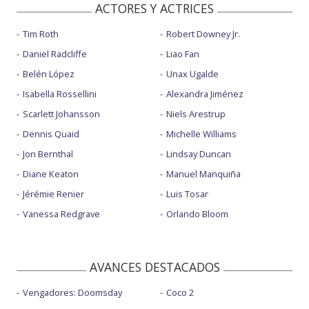
ACTORES Y ACTRICES
Tim Roth
Robert Downey Jr.
Daniel Radcliffe
Liao Fan
Belén López
Unax Ugalde
Isabella Rossellini
Alexandra Jiménez
Scarlett Johansson
Niels Arestrup
Dennis Quaid
Michelle Williams
Jon Bernthal
Lindsay Duncan
Diane Keaton
Manuel Manquiña
Jérémie Renier
Luis Tosar
Vanessa Redgrave
Orlando Bloom
AVANCES DESTACADOS
Vengadores: Doomsday
Coco 2