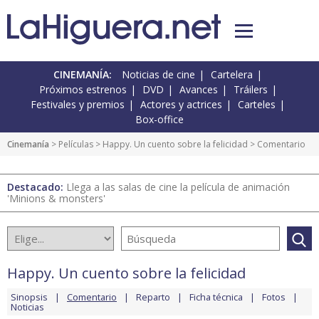
CINEMANÍA:
Noticias de cine
Cartelera
Próximos estrenos
DVD
Avances
Tráilers
Festivales y premios
Actores y actrices
Carteles
Box-office
Cinemanía
> Películas >
Happy. Un cuento sobre la felicidad
> Comentario
Destacado:
Llega a las salas de cine la película de animación
'Minions & monsters'
Happy. Un cuento sobre la felicidad
Sinopsis
Comentario
Reparto
Ficha técnica
Fotos
Noticias