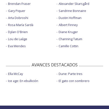
Brendan Fraser
Alexander Skarsgård
Gary Piquer
Sandrine Bonnaire
Arta Dobroshi
Dustin Hoffman
Rosa María Sardà
Albert Finney
Dylan O'Brien
Diane Kruger
Lou de Laâge
Channing Tatum
Eva Mendes
Camille Cottin
AVANCES DESTACADOS
Ella McCay
Dune: Parte tres
Ice age: En ebullición
El gato con sombrero