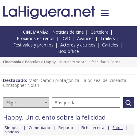
CINEMANÍA:
Noticias de cine
Cartelera
Próximos estrenos
DVD
Avances
Tráilers
Festivales y premios
Actores y actrices
Carteles
Box-office
Cinemanía
> Películas >
Happy. Un cuento sobre la felicidad
> Fotos
Destacado:
Matt Damon protagoniza 'La odisea' del cineasta
Christopher Nolan
Happy. Un cuento sobre la felicidad
Sinopsis
Comentario
Reparto
Ficha técnica
Fotos
Noticias