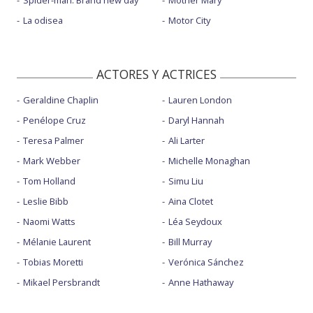
La odisea
Motor City
ACTORES Y ACTRICES
Geraldine Chaplin
Lauren London
Penélope Cruz
Daryl Hannah
Teresa Palmer
Ali Larter
Mark Webber
Michelle Monaghan
Tom Holland
Simu Liu
Leslie Bibb
Aina Clotet
Naomi Watts
Léa Seydoux
Mélanie Laurent
Bill Murray
Tobias Moretti
Verónica Sánchez
Mikael Persbrandt
Anne Hathaway