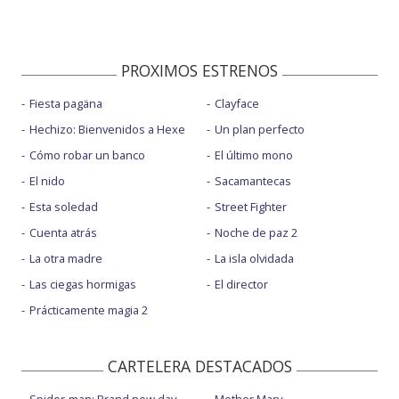
PROXIMOS ESTRENOS
Fiesta pagäna
Clayface
Hechizo: Bienvenidos a Hexe
Un plan perfecto
Cómo robar un banco
El último mono
El nido
Sacamantecas
Esta soledad
Street Fighter
Cuenta atrás
Noche de paz 2
La otra madre
La isla olvidada
Las ciegas hormigas
El director
Prácticamente magia 2
CARTELERA DESTACADOS
Spider-man: Brand new day
Mother Mary