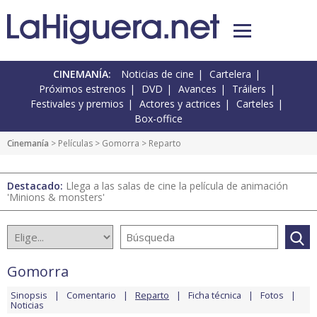
CINEMANÍA:
Noticias de cine
Cartelera
Próximos estrenos
DVD
Avances
Tráilers
Festivales y premios
Actores y actrices
Carteles
Box-office
Cinemanía
> Películas >
Gomorra
> Reparto
Destacado:
Llega a las salas de cine la película de animación
'Minions & monsters'
Gomorra
Sinopsis
Comentario
Reparto
Ficha técnica
Fotos
Noticias