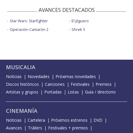
AVANCES DESTACADOS
Star Wars: Starfighter
El jilguero
Operación Camarón 2
Shrek 5
MUSICALIA
Noticias
Novedades
Próximas novedades
Discos históricos
Canciones
Festivales
Premios
Artistas y grupos
Portadas
Listas
Guía / directorio
CINEMANÍA
Noticias
Cartelera
Próximos estrenos
DVD
Avances
Tráilers
Festivales + premios