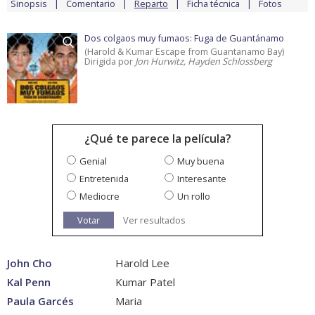
Sinopsis
Comentario
Reparto
Ficha técnica
Fotos
Dos colgaos muy fumaos: Fuga de Guantánamo
(Harold & Kumar Escape from Guantanamo Bay)
Dirigida por
Jon Hurwitz, Hayden Schlossberg
¿Qué te parece la película?
Genial
Muy buena
Entretenida
Interesante
Mediocre
Un rollo
Votar
Ver resultados
John Cho
Harold Lee
Kal Penn
Kumar Patel
Paula Garcés
Maria