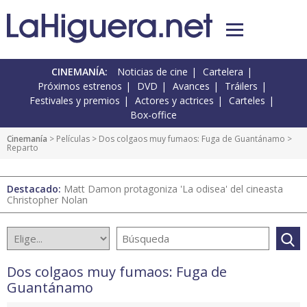
CINEMANÍA:
Noticias de cine
Cartelera
Próximos estrenos
DVD
Avances
Tráilers
Festivales y premios
Actores y actrices
Carteles
Box-office
Cinemanía
> Películas >
Dos colgaos muy fumaos: Fuga de Guantánamo
>
Reparto
Destacado:
Matt Damon protagoniza 'La odisea' del cineasta
Christopher Nolan
Dos colgaos muy fumaos: Fuga de
Guantánamo