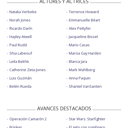
ACTORES Y ACTRICES
Natalia Verbeke
Terrence Howard
Norah Jones
Emmanuelle Béart
Ricardo Darín
Alex Pettyfer
Hayley Atwell
Jacqueline Bisset
Paul Rudd
Mario Casas
Shia Labeouf
Marcia Gay Harden
Leïla Bekhti
Blanca Jara
Catherine Zeta-Jones
Mark Wahlberg
Luis Guzmán
Anna Paquin
Belén Rueda
Shantel VanSanten
AVANCES DESTACADOS
Operación Camarón 2
Star Wars: Starfighter
Búnker
El gato con sombrero