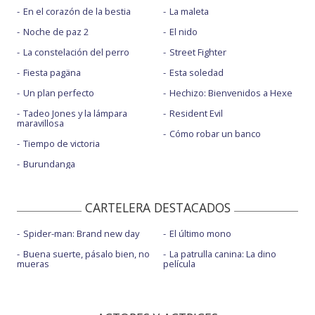
En el corazón de la bestia
La maleta
Noche de paz 2
El nido
La constelación del perro
Street Fighter
Fiesta pagäna
Esta soledad
Un plan perfecto
Hechizo: Bienvenidos a Hexe
Tadeo Jones y la lámpara
Resident Evil
maravillosa
Cómo robar un banco
Tiempo de victoria
Burundanga
CARTELERA DESTACADOS
Spider-man: Brand new day
El último mono
Buena suerte, pásalo bien, no
La patrulla canina: La dino
mueras
película