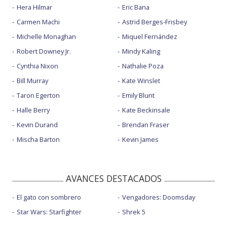
Hera Hilmar
Eric Bana
Carmen Machi
Astrid Berges-Frisbey
Michelle Monaghan
Miquel Fernández
Robert Downey Jr.
Mindy Kaling
Cynthia Nixon
Nathalie Poza
Bill Murray
Kate Winslet
Taron Egerton
Emily Blunt
Halle Berry
Kate Beckinsale
Kevin Durand
Brendan Fraser
Mischa Barton
Kevin James
AVANCES DESTACADOS
El gato con sombrero
Vengadores: Doomsday
Star Wars: Starfighter
Shrek 5