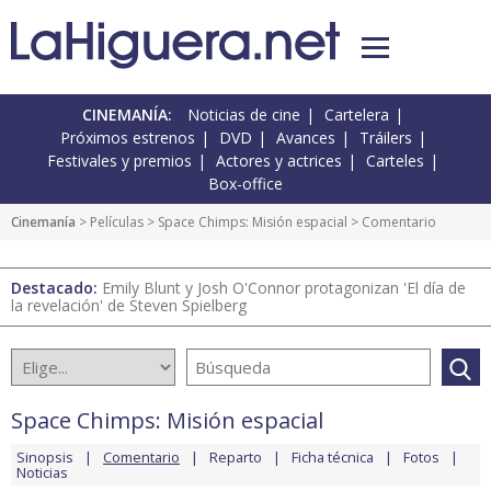
CINEMANÍA:
Noticias de cine
Cartelera
Próximos estrenos
DVD
Avances
Tráilers
Festivales y premios
Actores y actrices
Carteles
Box-office
Cinemanía
> Películas >
Space Chimps: Misión espacial
> Comentario
Destacado:
Emily Blunt y Josh O'Connor protagonizan 'El día de
la revelación' de Steven Spielberg
Space Chimps: Misión espacial
Sinopsis
Comentario
Reparto
Ficha técnica
Fotos
Noticias