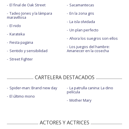
El final de Oak Street
Sacamantecas
Tadeo Jones y la lámpara
En la zona gris
maravillosa
La isla olvidada
El nido
Un plan perfecto
Karateka
Ahora los suegros son ellos
Fiesta pagäna
Los juegos del hambre:
Sentido y sensibilidad
Amanecer en la cosecha
Street Fighter
CARTELERA DESTACADOS
Spider-man: Brand new day
La patrulla canina: La dino
película
El último mono
Mother Mary
ACTORES Y ACTRICES