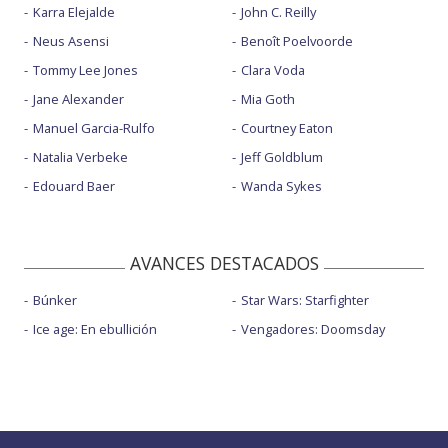
Karra Elejalde
John C. Reilly
Neus Asensi
Benoît Poelvoorde
Tommy Lee Jones
Clara Voda
Jane Alexander
Mia Goth
Manuel Garcia-Rulfo
Courtney Eaton
Natalia Verbeke
Jeff Goldblum
Edouard Baer
Wanda Sykes
AVANCES DESTACADOS
Búnker
Star Wars: Starfighter
Ice age: En ebullición
Vengadores: Doomsday