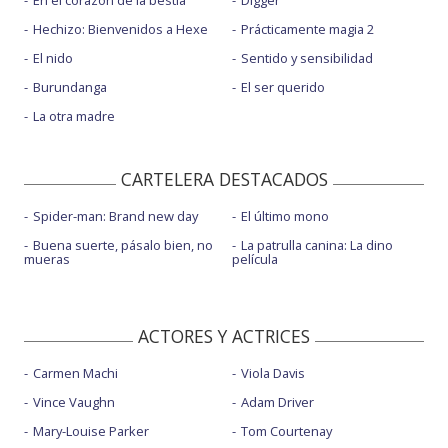
En el corazón de la bestia
Digger
Hechizo: Bienvenidos a Hexe
Prácticamente magia 2
El nido
Sentido y sensibilidad
Burundanga
El ser querido
La otra madre
CARTELERA DESTACADOS
Spider-man: Brand new day
El último mono
Buena suerte, pásalo bien, no
La patrulla canina: La dino
mueras
película
ACTORES Y ACTRICES
Carmen Machi
Viola Davis
Vince Vaughn
Adam Driver
Mary-Louise Parker
Tom Courtenay