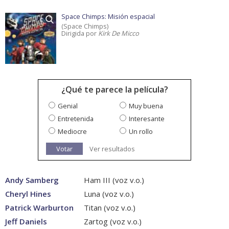
Space Chimps: Misión espacial
(Space Chimps)
Dirigida por
Kirk De Micco
¿Qué te parece la película?
Genial
Muy buena
Entretenida
Interesante
Mediocre
Un rollo
Votar
Ver resultados
Andy Samberg
Ham III (voz v.o.)
Cheryl Hines
Luna (voz v.o.)
Patrick Warburton
Titan (voz v.o.)
Jeff Daniels
Zartog (voz v.o.)