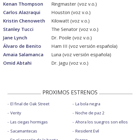
Kenan Thompson
Ringmaster (voz v.o.)
Carlos Alazraqui
Houston (voz v.o.)
Kristin Chenoweth
Kilowatt (voz v.o.)
Stanley Tucci
The Senator (voz v.o.)
Jane Lynch
Dr. Poole (voz v.o.)
Álvaro de Benito
Ham III (voz versión española)
Amaia Salamanca
Luna (voz versión española)
Omid Abtahi
Dr. Jagu (voz v.o.)
PROXIMOS ESTRENOS
El final de Oak Street
La bola negra
Verity
Noche de paz 2
Las ciegas hormigas
Ahora los suegros son ellos
Sacamantecas
Resident Evil